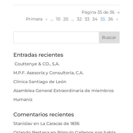
Página 35 de 36
«
Primera
«
...
10
20
...
32
33
34
35
36
»
Entradas recientes
Couttenye & CO., S.A.
M.P.F. Asesoría y Consultoría, C.A.
Clínica Santiago de León
Asamblea General Extraordinaria de miembros
Humaniz
Comentarios recientes
Stanislav
en
La Caracas de 1836
Orlando Pestana
en
Rómulo Gallegos nos habla