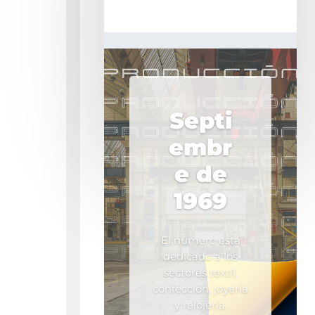
Septi
embr
e de
1969
El número está
dedicado a los
sectores textil,
confección, joyería
y relojería.