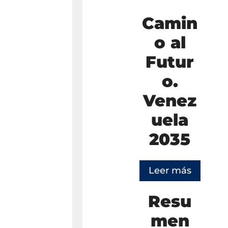
Camin
o al
Futur
o.
Venez
uela
2035
Leer más
Resu
men