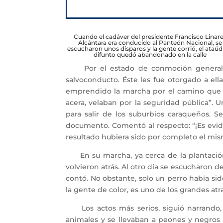
Cuando el cadáver del presidente Francisco Linar
Alcántara era conducido al Panteón Nacional, se
escucharon unos disparos y la gente corrió, el ataúd
difunto quedó abandonado en la calle
Por el estado de conmoción generalizad
salvoconducto. Éste les fue otorgado a el
emprendido la marcha por el camino que c
acera, velaban por la seguridad pública”. 
para salir de los suburbios caraqueños. 
documento. Comentó al respecto: “¡Es evide
resultado hubiera sido por completo el mis
En su marcha, ya cerca de la plantación 
volvieron atrás. Al otro día se escucharon 
contó. No obstante, solo un perro había si
la gente de color, es uno de los grandes atra
Los actos más serios, siguió narrando, 
animales y se llevaban a peones y negros p