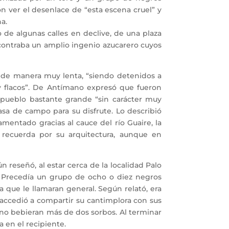
n ver el desenlace de “esta escena cruel” y
ha.
e algunas calles en declive, de una plaza
ncontraba un amplio ingenio azucarero cuyos
 de manera muy lenta, “siendo detenidos a
y flacos”. De Antímano expresó que fueron
n pueblo bastante grande “sin carácter muy
sa de campo para su disfrute. Lo describió
entado gracias al cauce del río Guaire, la
 recuerda por su arquitectura, aunque en
reseñó, al estar cerca de la localidad Palo
. Precedía un grupo de ocho o diez negros
 que le llamaran general. Según relató, era
ccedió a compartir su cantimplora con sus
 no bebieran más de dos sorbos. Al terminar
 en el recipiente.