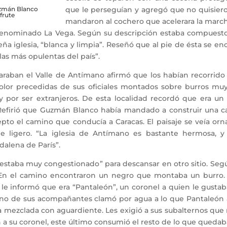
que le perseguían y agregó que no quisiero
uzmán Blanco
frute
mandaron al cochero que acelerara la marc
ominado La Vega. Según su descripción estaba compuesto d
a iglesia, “blanca y limpia”. Reseñó que al pie de ésta se e
 las más opulentas del país”.
aban el Valle de Antímano afirmó que los habían recorrido
color precedidas de sus oficiales montados sobre burros mu
y por ser extranjeros. De esta localidad recordó que era u
 Refirió que Guzmán Blanco había mandado a construir una ca
o el camino que conducía a Caracas. El paisaje se veía ornam
e ligero. “La iglesia de Antímano es bastante hermosa, y
gdalena de París”.
taba muy congestionado” para descansar en otro sitio. Según 
. En el camino encontraron un negro que montaba un burro
le informó que era “Pantaleón”, un coronel a quien le gustaba
 de sus acompañantes clamó por agua a lo que Pantaleón a
 mezclada con aguardiente. Les exigió a sus subalternos que
 su coronel, este último consumió el resto de lo que quedaba