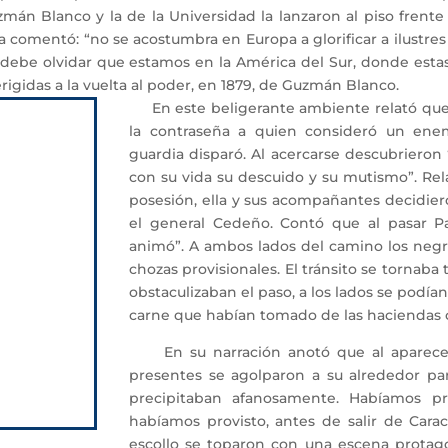
zmán Blanco y la de la Universidad la lanzaron al piso frente
 comentó: “no se acostumbra en Europa a glorificar a ilustres 
no debe olvidar que estamos en la América del Sur, donde es
rigidas a la vuelta al poder, en 1879, de Guzmán Blanco.
En este beligerante ambiente relató que
la contraseña a quien consideró un enemi
guardia disparó. Al acercarse descubriero
con su vida su descuido y su mutismo”. Re
posesión, ella y sus acompañantes decidie
el general Cedeño. Contó que al pasar P
animó”. A ambos lados del camino los neg
chozas provisionales. El tránsito se tornab
obstaculizaban el paso, a los lados se podía
carne que habían tomado de las haciendas 
En su narración anotó que al aparecer 
presentes se agolparon a su alrededor para
precipitaban afanosamente. Habíamos p
habíamos provisto, antes de salir de Cara
escollo se toparon con una escena protag