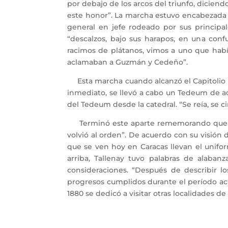
por debajo de los arcos del triunfo, dicie
este honor”. La marcha estuvo encabezada p
general en jefe rodeado por sus principales
“descalzos, bajo sus harapos, en una conf
racimos de plátanos, vimos a uno que habí
aclamaban a Guzmán y Cedeño”.
Esta marcha cuando alcanzó el Capitolio pa
inmediato, se llevó a cabo un Tedeum de ac
del Tedeum desde la catedral. “Se reía, se c
Terminó este aparte rememorando que con
volvió al orden”. De acuerdo con su visión 
que se ven hoy en Caracas llevan el unif
arriba, Tallenay tuvo palabras de alaban
consideraciones. “Después de describir lo
progresos cumplidos durante el período ac
1880 se dedicó a visitar otras localidades d