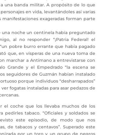
 a una banda militar. A propósito de lo que
personajes en vida, levantándoles así varias
tas manifestaciones exageradas forman parte
 una noche un centinela había preguntado
go, al no responder “¡Patria Federal! el
n “un pobre burro errante que había pagado
lató que, en vísperas de una nueva toma de
ron marchar a Antímano a entrevistarse con
alo Grande y el Empedrado “la escena se
ros seguidores de Guzmán habían instalado
a tortuoso porque individuos “desharrapados”
n ver fogatas instaladas para asar pedazos de
cercanas.
el coche que los llevaba muchos de los
 pedirles tabaco. “Oficiales y soldados se
revisto este episodio, de modo que nos
cas, de tabacos y centavos”. Superado este
onizada por un toro y un grupo de negros