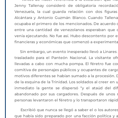
Jenny Tallenay consideró de obligatoria recordaci
Venezuela, la cual guarda relación con dos figura
Alcántara y Antonio Guzmán Blanco. Cuando Tallenay l
ocupaba el primero de los mencionados. De acuerdo c
entre una cantidad de venezolanos esperaban que 
venía ejecutando. No fue así. Hubo descontento por es
financieras y económicas que comenzó a experimentar 
Sin embargo, un evento inesperado llevó a Linares Al
trasladado para el Panteón Nacional. La visitante o
llevadas a cabo con mucha pompa. El féretro fue 
comitiva de personajes públicos y ocupantes de cargo
motivos diferentes se habían sumado a la procesión. D
de la esquina de la Trinidad. Los soldados al creer en
inmediato la gente se dispersó “y el ataúd del di
abandonado por sus cargadores. Después de unos 
personas levantaron el féretro y lo transportaron ráp
Escribió que nunca se llegó a saber el o los autores
que había sido preparado por una facción política y 