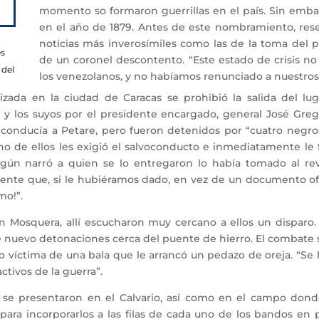
momento so formaron guerrillas en el país. Sin emba
en el año de 1879. Antes de este nombramiento, rese
noticias más inverosímiles como las de la toma del 
es
de un coronel descontento. “Este estado de crisis n
 del
los venezolanos, y no habíamos renunciado a nuestros 
a en la ciudad de Caracas se prohibió la salida del luga
la y los suyos por el presidente encargado, general José Gr
onducía a Petare, pero fueron detenidos por “cuatro negro
Uno de ellos les exigió el salvoconducto e inmediatamente le 
Según narró a quien se lo entregaron lo había tomado al rev
nte que, si le hubiéramos dado, en vez de un documento ofic
mo!”.
Mosquera, allí escucharon muy cercano a ellos un disparo.
de nuevo detonaciones cerca del puente de hierro. El combate
do víctima de una bala que le arrancó un pedazo de oreja. “Se
ctivos de la guerra”.
se presentaron en el Calvario, así como en el campo dond
ara incorporarlos a las filas de cada uno de los bandos en p