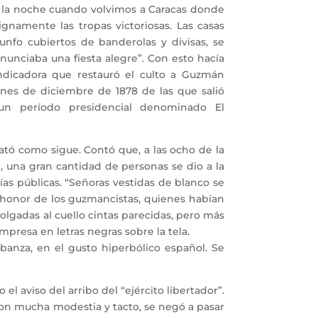
 la noche cuando volvimos a Caracas donde
ignamente las tropas victoriosas. Las casas
unfo cubiertos de banderolas y divisas, se
anunciaba una fiesta alegre”. Con esto hacía
indicadora que restauró el culto a Guzmán
ones de diciembre de 1878 de las que salió
un período presidencial denominado El
tó como sigue. Contó que, a las ocho de la
e, una gran cantidad de personas se dio a la
ías públicas. “Señoras vestidas de blanco se
 honor de los guzmancistas, quienes habían
olgadas al cuello cintas parecidas, pero más
impresa en letras negras sobre la tela.
banza, en el gusto hiperbólico español. Se
l aviso del arribo del “ejército libertador”.
con mucha modestia y tacto, se negó a pasar