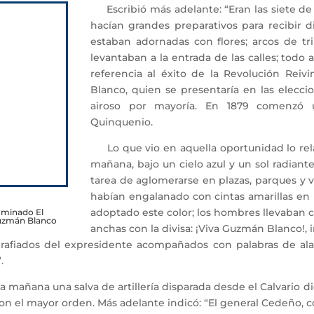
Escribió más adelante: “Eran las siete de
hacían grandes preparativos para recibir d
estaban adornadas con flores; arcos de tri
levantaban a la entrada de las calles; todo 
referencia al éxito de la Revolución Reiv
Blanco, quien se presentaría en las elecci
airoso por mayoría. En 1879 comenzó 
Quinquenio.
Lo que vio en aquella oportunidad lo rela
mañana, bajo un cielo azul y un sol radiant
tarea de aglomerarse en plazas, parques y v
habían engalanado con cintas amarillas en
adoptado este color; los hombres llevaban c
ominado El
Guzmán Blanco
anchas con la divisa: ¡Viva Guzmán Blanco!, 
ografiados del expresidente acompañados con palabras de ala
.
ñana una salva de artillería disparada desde el Calvario dio e
con el mayor orden. Más adelante indicó: “El general Cedeño, 