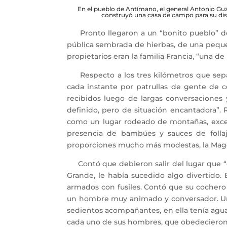
En el pueblo de Antímano, el general Antonio G
construyó una casa de campo para su dis
Pronto llegaron a un “bonito pueblo” den
pública sembrada de hierbas, de una pequeñ
propietarios eran la familia Francia, “una de
Respecto a los tres kilómetros que separ
cada instante por patrullas de gente de 
recibidos luego de largas conversaciones 
definido, pero de situación encantadora”.
como un lugar rodeado de montañas, except
presencia de bambúes y sauces de follaj
proporciones mucho más modestas, la Ma
Contó que debieron salir del lugar que “es
Grande, le había sucedido algo divertido
armados con fusiles. Contó que su cochero 
un hombre muy animado y conversador. Uno
sedientos acompañantes, en ella tenía agua
cada uno de sus hombres, que obedecieron a