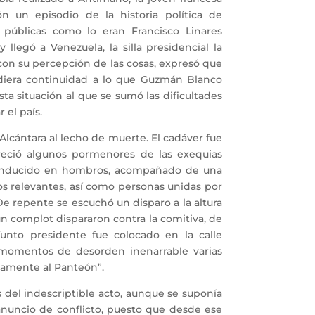
ón un episodio de la historia política de
s públicas como lo eran Francisco Linares
legó a Venezuela, la silla presidencial la
on su percepción de las cosas, expresó que
diera continuidad a lo que Guzmán Blanco
ta situación al que se sumó las dificultades
el país.
cántara al lecho de muerte. El cadáver fue
freció algunos pormenores de las exequias
conducido en hombros, acompañado de una
s relevantes, así como personas unidas por
e repente se escuchó un disparo a la altura
 un complot dispararon contra la comitiva, de
funto presidente fue colocado en la calle
momentos de desorden inenarrable varias
idamente al Panteón”.
 del indescriptible acto, aunque se suponía
anuncio de conflicto, puesto que desde ese