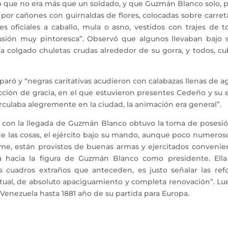
ndo que no era más que un soldado, y que Guzmán Blanco solo, 
or cañones con guirnaldas de flores, colocadas sobre carretas
 oficiales a caballo, mula o asno, vestidos con trajes de to
usión muy pintoresca”. Observó que algunos llevaban bajo sus
a colgado chuletas crudas alrededor de su gorra, y todos, cu
ró y “negras caritativas acudieron con calabazas llenas de ag
ción de gracia, en el que estuvieron presentes Cedeño y su 
irculaba alegremente en la ciudad, la animación era general”.
 la llegada de Guzmán Blanco obtuvo la toma de posesión d
de las cosas, el ejército bajo su mando, aunque poco numeroso,
orme, están provistos de buenas armas y ejercitados conveni
za hacia la figura de Guzmán Blanco como presidente. Ella
s cuadros extraños que anteceden, es justo señalar las refo
tual, de absoluto apaciguamiento y completa renovación”. L
e Venezuela hasta 1881 año de su partida para Europa.