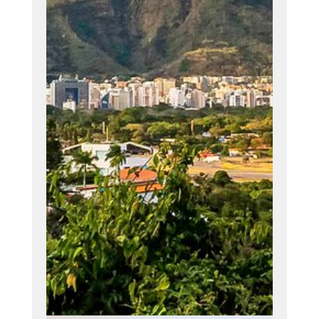
personalizado
convirtiéndonos
en un valor
agregado para
su organización,
basados en
nuestra
experiencia
como principio
fundamental
para alcanzar el
éxito.