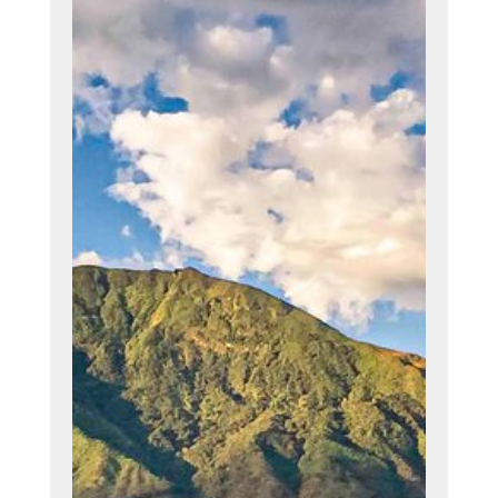
Misión
Comprometerno
s a brindarles a
nuestros
clientes la más
alta calidad
profesional para
colaborar en el
logro de sus
objetivos
apoyándolos en
su crecimiento,
proporcionándol
es un servicio
integral