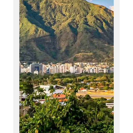
calidad
apoyados en un
equipo de
profesionales de
primera línea,
procesos
eficientes,
tecnología de
avanzada y
estricto apego a
las normas de
higiene y
seguridad.