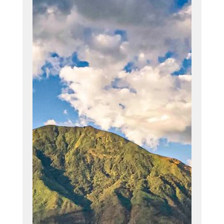
Misión
Fabricar y
comercializar
adhesivos,
recubrimientos,
resinas y
productos
complementario
s de alta calidad,
desarrollados
por el mejor
talento humano