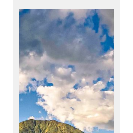
Misión
Entender las
necesidades de
nuestros
pacientes para
prestarles un
servicio de salud
de excelente