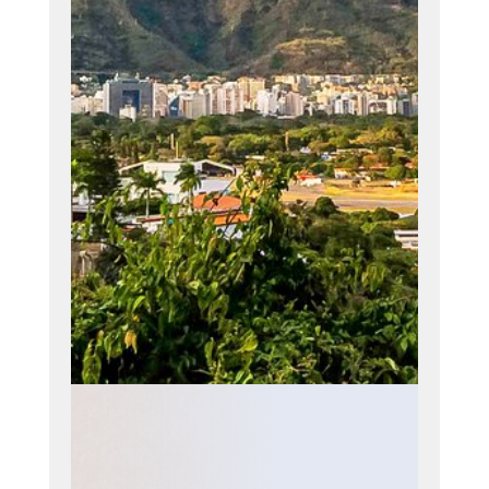
para satisfacer a
nuestros
clientes en
Venezuela y
Países de la
Región,
fortaleciendo y
embelleciendo
sus ambientes.