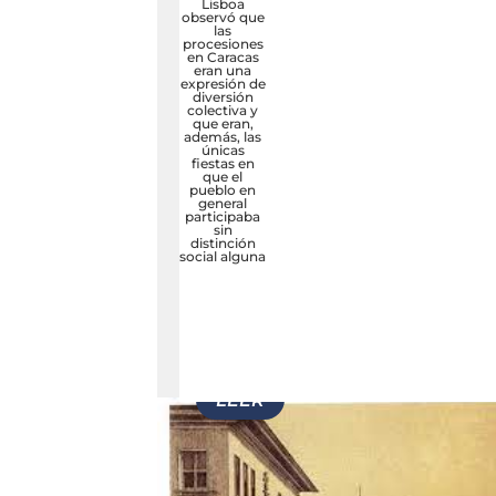
Lisboa
observó que
las
procesiones
en Caracas
eran una
expresión de
diversión
colectiva y
que eran,
además, las
únicas
fiestas en
que el
pueblo en
general
participaba
sin
distinción
social alguna