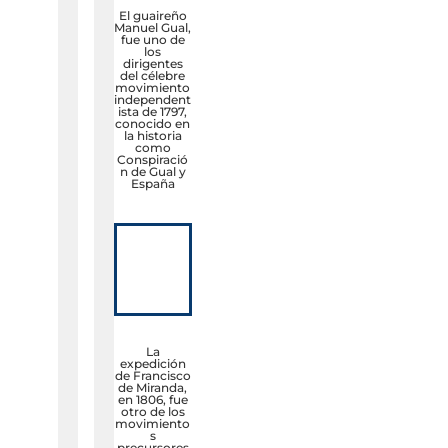
El guaireño
Manuel Gual,
fue uno de
los
dirigentes
del célebre
movimiento
independent
ista de 1797,
conocido en
la historia
como
Conspiració
n de Gual y
España
La
expedición
de Francisco
de Miranda,
en 1806, fue
otro de los
movimiento
s
precursores