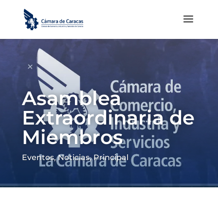
Asamblea
Extraordinaria de
Miembros
Eventos
,
Noticias
,
Principal