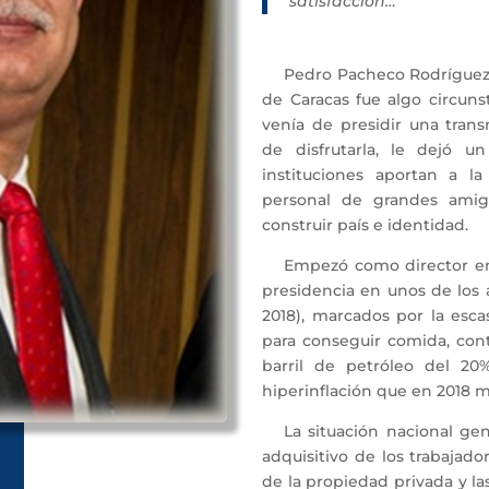
satisfacción…”
Pedro Pacheco Rodríguez 
de Caracas fue algo circuns
venía de presidir una trans
de disfrutarla, le dejó u
instituciones aportan a l
personal de grandes amig
construir país e identidad.
Empezó como director en 
presidencia en unos de los
2018), marcados por la escas
para conseguir comida, cont
barril de petróleo del 20
hiperinflación que en 2018 m
La situación nacional g
adquisitivo de los trabajad
de la propiedad privada y l