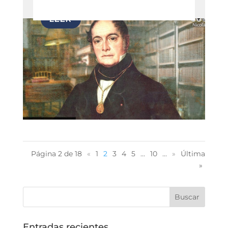
Página 2 de 18
«
1
2
3
4
5
...
10
...
»
Última
»
Entradas recientes