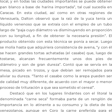
local, y en todas las ciudades importantes se puede obtener
pan blanco a base de harina importada”, tal cual sucedía en
Caracas. En esta ciudad, así como en otras regiones de
Venezuela, Dalton observó que la raíz de la yuca tenía un
líquido venenoso que se extraía con el empleo de un tubo
largo de “paja cuyo diámetro va disminuyendo en proporción
con su longitud, a fin de obtener la necesaria presión”. El
producto obtenido con esta técnica se ponía a secar. Luego
se molía hasta que adquiriera consistencia de avena, “y con él
se hacen grandes tortas achatadas (el casabe) que, luego de
tostarse, alcanzan frecuentemente unos dos pies de
diámetro y son de gran dureza”. Contó que se servía en la
mesa, picado en trozos, y que debían ser remojados para
aliviar su dureza. “Tanto el casabe como la arepa pueden ser
de calidad muy diferente, de acuerdo con el mayor o menor
proceso de trituración a que sea sometido el cereal”.
Destacó que en los lugares lindantes con el litoral la
denominada “carne seca” formaba parte de un renglón de
importancia en lo atinente a su consumo y la dieta de los
venezolanos, aunque en Coro la carne preferida para el