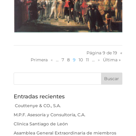
Página 9 de 19
«
Primera
«
...
7
8
9
10
11
...
»
Última »
Entradas recientes
Couttenye & CO., S.A.
M.P.F. Asesoría y Consultoría, C.A.
Clínica Santiago de León
Asamblea General Extraordinaria de miembros