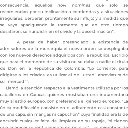
consecuencia, aquellos
novi homines
que sólo s
recomiendan por su inclinación a contiendas y a situaciones
irregulares, perderán prontamente su influjo; y a medida que
se vaya apaciguando la tormenta que en otro tiempo
desataron, se hundirán en el olvido y la desestimación”.
A pesar de haber presenciado la existencia de
admiradores de la monarquía el nuevo orden se desplegaba
con los nuevos derechos adquiridos con la república. Escribió
que para el momento de su visita no se daba a nadie el título
de Don en la República de Colombia. “Lo corriente, para
dirigirse a los criados, es utilizar el de ´usted’, abreviatura de
su ´merced´”.
Llamó la atención respecto a la vestimenta utilizada por los
caballeros en Caracas quienes mostraban una indumentaria
muy al estilo europeo, con preferencia el género europeo. “La
única modificación consiste en el aditamento casi constante
de una capa, sin mangas ni capuchón” cuya finalidad era la de
encubrir cualquier falta de limpieza en su ropaje, “si tienen
que aparecer repentinamente en público”. Los miembros de