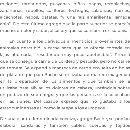
melones, tamarindos, guayabas, piñas, papas, remolachas,
zanahorias, repollos, coliflores, lechugas, calabazas, ñames,
alcachofas, nabos, batatas, “y una raíz amarillenta llamada
apio”. De este último agregó que la parte superior se parecía
mucho, en olor y sabor, al celery que se consumía en su país.
En cuanto a los derivados alimenticios provenientes de
animales describió la carne seca que se ofrecía cortada en
lajas ahumada, “resultando muy poco apetecible”. Precisó
que se conseguía carne de cordero y pescado, pero no carne
de ternera. Se expendía manteca de cerdo envuelta en hojas
de plátano que para Bache se utilizaba de manera exagerada
en la preparación de los alimentos y que también se la
utilizaba para aliviar los dolores de cabeza, untándola sobre
un pedazo de seda negra y que las personas se la colocaban
en las sienes. Del cazabe expresó que no gustaba a los
estadounidenses así como la arepa a los europeos.
De una planta denominada cocuiza, agregó Bache, se podían
elaborar sandalias y también cables, cuerdas y tejidos