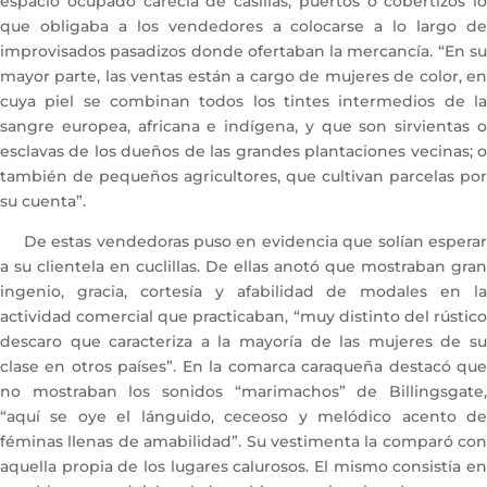
espacio ocupado carecía de casillas, puertos o cobertizos lo
que obligaba a los vendedores a colocarse a lo largo de
improvisados pasadizos donde ofertaban la mercancía. “En su
mayor parte, las ventas están a cargo de mujeres de color, en
cuya piel se combinan todos los tintes intermedios de la
sangre europea, africana e indígena, y que son sirvientas o
esclavas de los dueños de las grandes plantaciones vecinas; o
también de pequeños agricultores, que cultivan parcelas por
su cuenta”.
De estas vendedoras puso en evidencia que solían esperar
a su clientela en cuclillas. De ellas anotó que mostraban gran
ingenio, gracia, cortesía y afabilidad de modales en la
actividad comercial que practicaban, “muy distinto del rústico
descaro que caracteriza a la mayoría de las mujeres de su
clase en otros países”. En la comarca caraqueña destacó que
no mostraban los sonidos “marimachos” de Billingsgate,
“aquí se oye el lánguido, ceceoso y melódico acento de
féminas llenas de amabilidad”. Su vestimenta la comparó con
aquella propia de los lugares calurosos. El mismo consistía en