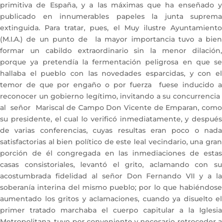
primitiva de España, y a las máximas que ha enseñado y
publicado en innumerables papeles la junta suprema
extinguida. Para tratar, pues, el Muy ilustre Ayuntamiento
(M.I.A.) de un punto de la mayor importancia tuvo a bien
formar un cabildo extraordinario sin la menor dilación,
porque ya pretendía la fermentación peligrosa en que se
hallaba el pueblo con las novedades esparcidas, y con el
temor de que por engaño o por fuerza fuese inducido a
reconocer un gobierno legítimo, invitando a su concurrencia
al señor Mariscal de Campo Don Vicente de Emparan, como
su presidente, el cual lo verificó inmediatamente, y después
de varias conferencias, cuyas resultas eran poco o nada
satisfactorias al bien político de este leal vecindario, una gran
porción de él congregada en las inmediaciones de estas
casas consistoriales, levantó el grito, aclamando con su
acostumbrada fidelidad al señor Don Fernando VII y a la
soberanía interina del mismo pueblo; por lo que habiéndose
aumentado los gritos y aclamaciones, cuando ya disuelto el
primer tratado marchaba el cuerpo capitular a la Iglesia
Metropolitana, tuvo por conveniente y necesario retroceder a