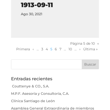
1913-09-11
Ago 30, 2021
Página 5 de 10
«
Primera
«
...
3
4
5
6
7
...
10
...
»
Última »
Entradas recientes
Couttenye & CO., S.A.
M.P.F. Asesoría y Consultoría, C.A.
Clínica Santiago de León
Asamblea General Extraordinaria de miembros