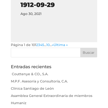
1912-09-29
Ago 30, 2021
Página 1 de 10
1
2
3
4
5
...
10
...
»
Última »
Entradas recientes
Couttenye & CO., S.A.
M.P.F. Asesoría y Consultoría, C.A.
Clínica Santiago de León
Asamblea General Extraordinaria de miembros
Humaniz