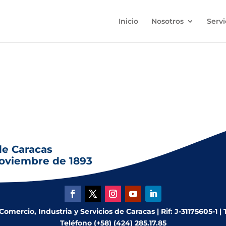
Inicio
Nosotros
Servi
rancisco de Ibarra, designado primer arzobispo de Caracas
de Caracas
noviembre de 1893
mercio, Industria y Servicios de Caracas | Rif: J-31175605-1 |
Teléfono (+58) (424) 285.17.85