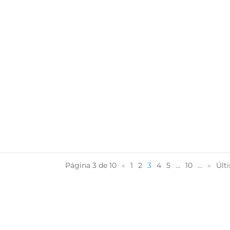
Página 3 de 10
«
1
2
3
4
5
...
10
...
»
Últ