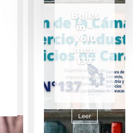
Bolet
ín –
Volu
men
137
Durante el mes de
marzo se sostuvo
un movimiento de
ventas apreciable.
Leer