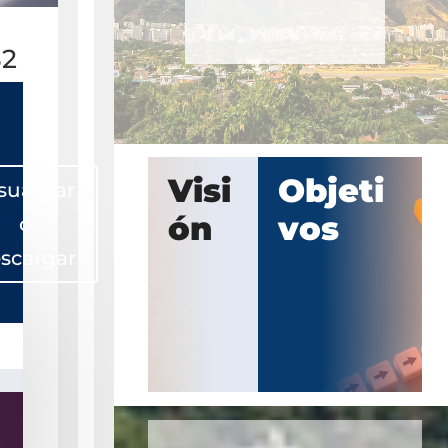
82
Visi
Objeti
sualizar
ón
vos
o
scargar