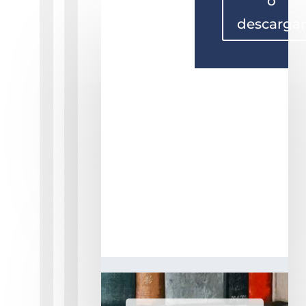
o
descarga