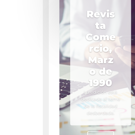
Revis
ta
Come
rcio,
Marz
o de
1990
La edición está
dedicada al tema
de la fiscalidad
desbordada.