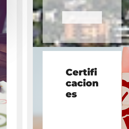
Certifi
cacion
es