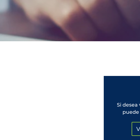
Si desea 
puede 
V