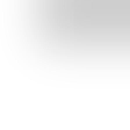
Revi
La edición está d