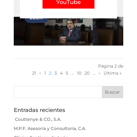
YouTube
Página 2 de
21
«
1
2
3
4
5
...
10
20
...
»
Última »
Entradas recientes
Couttenye & CO., S.A.
M.P.F. Asesoría y Consultoría, C.A.