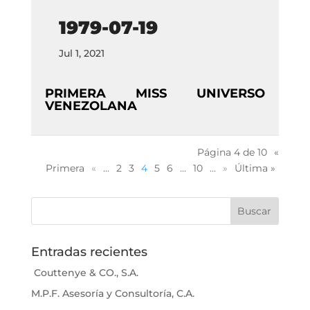
1979-07-19
Jul 1, 2021
PRIMERA MISS UNIVERSO
VENEZOLANA
Página 4 de 10
«
Primera
«
...
2
3
4
5
6
...
10
...
»
Última »
Entradas recientes
Couttenye & CO., S.A.
M.P.F. Asesoría y Consultoría, C.A.