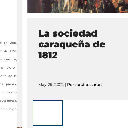
La sociedad
caraqueña de
ció en Vega
re de 1938.
1812
s, cuentos,
le llevaron
arte de la
May 25, 2022
|
Por aquí pasaron
 de prensa,
 un ilustre
autóctonas,
 de nuestra