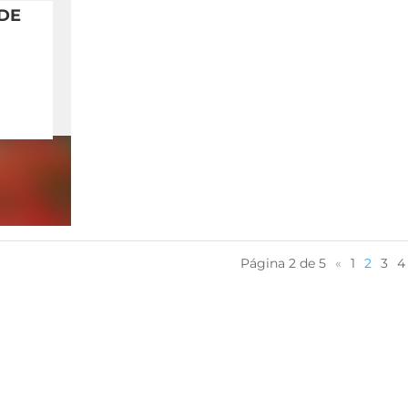
DE
Página 2 de 5
«
1
2
3
4