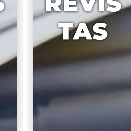
S
REVIS
TAS