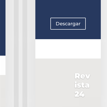
Descargar
Rev
ista
24