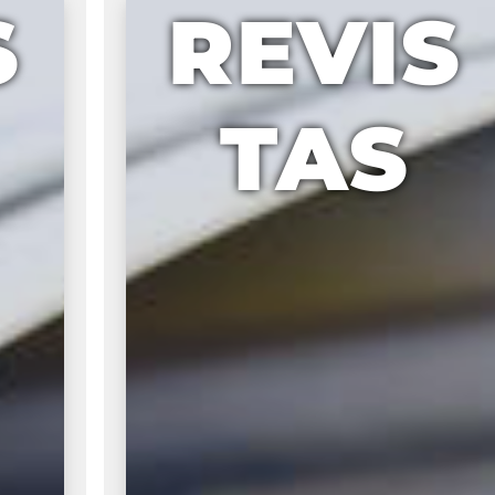
S
REVIS
TAS