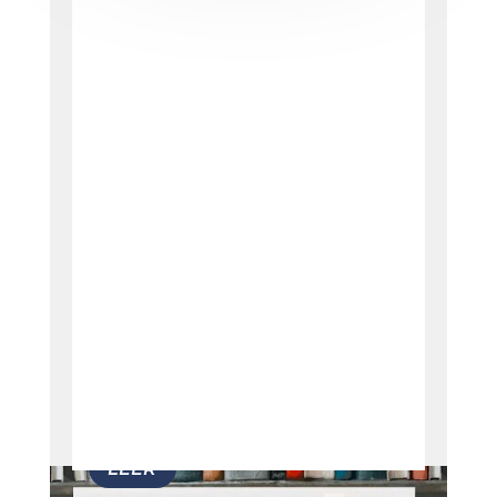
era de esperarse en
el mes de abril fue
escaso de
movimiento, sobre
todo en lo que se
refiere a la zona
agrícola y al Guárico.
Leer
Ver todos