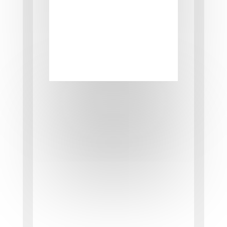
Boletín –
Volumen
150
Al inicio “Situación
mercantil” en la que
se escribió “Como