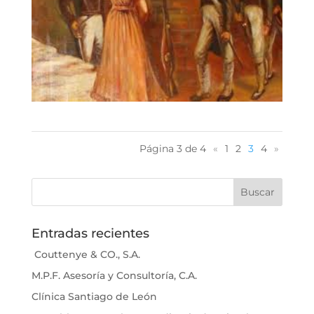
Página 3 de 4
«
1
2
3
4
»
Entradas recientes
Couttenye & CO., S.A.
M.P.F. Asesoría y Consultoría, C.A.
Clínica Santiago de León