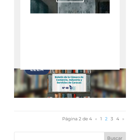
Ver todos
Página 2 de 4
«
1
2
3
4
»