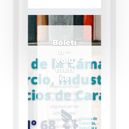
Boletí
n –
Volu
men
68
Publicación de
gran interés para
el examen de
algunas de las
actividades
económicas que
se venían