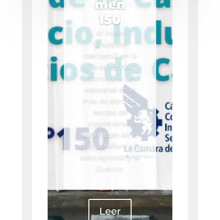
men
150
Al inicio
“Situación
mercantil” en la
que se escribió
“Como era de
esperarse en el
mes de abril fue
escaso de
movimiento,
sobre todo en lo
que se refiere a la
zona agrícola y al
Guárico.
Leer