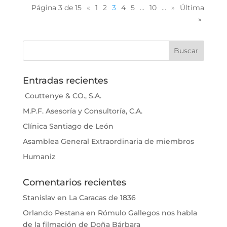
Página 3 de 15
«
1
2
3
4
5
...
10
...
»
Última
»
Entradas recientes
Couttenye & CO., S.A.
M.P.F. Asesoría y Consultoría, C.A.
Clínica Santiago de León
Asamblea General Extraordinaria de miembros
Humaniz
Comentarios recientes
Stanislav
en
La Caracas de 1836
Orlando Pestana
en
Rómulo Gallegos nos habla
de la filmación de Doña Bárbara