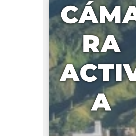
CÁM
RA
ACTI
A