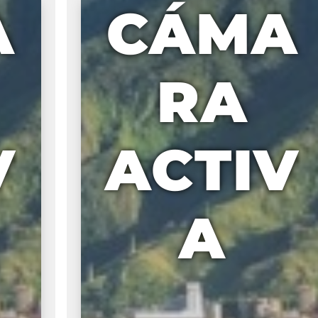
A
CÁMA
RA
V
ACTIV
A