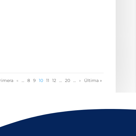
rimera
«
...
8
9
10
11
12
...
20
...
»
Última »