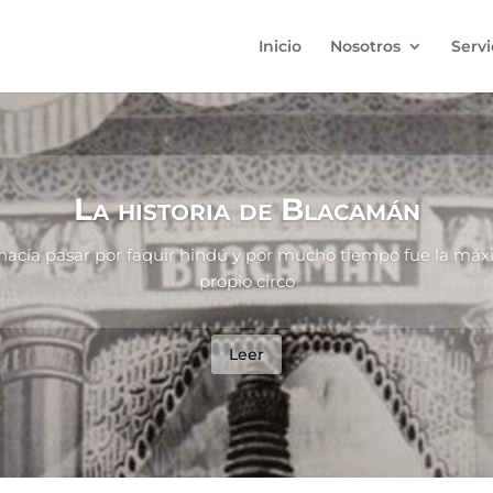
Inicio
Nosotros
Servi
La historia de Blacamán
 hacía pasar por faquir hindú y por mucho tiempo fue la máx
propio circo
Leer