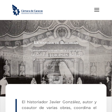
La historia de Blacamán
Un italiano que se hacía pasar por
faquir hindú y por mucho tiempo
fue la máxima atracción de su
propio circo
Leer
El historiador Javier González, autor y
coautor de varias obras, coordina el