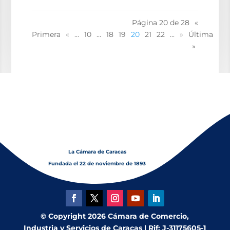
Página 20 de 28
«
Primera
«
...
10
...
18
19
20
21
22
...
»
Última
»
La Cámara de Caracas
Fundada el 22 de noviembre de 1893
© Copyright 2026 Cámara de Comercio,
Industria y Servicios de Caracas | Rif: J-31175605-1