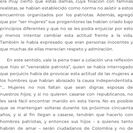
era muy cierto que estas damas, cuya filiación con familias
realistas, se habían establecido como norma no asistir a estos
encuentros organizados por los patriotas. Además, agregó
que por “ser mujeres” sus progenitores las habían criado bajo
principios diferentes y que no se les podía enjuiciar por esto
y menos intentar cambiar esta actitud frente a la vida.
También le había expresado que eran personas inocentes y
que muchas de ellas merecían respeto y admiración.
En este sentido, vale la pena traer a colación una reflexión
que hizo el “venerable patriota”, quien se había interrogado
que perjuicio había de provocar esta actitud de las mujeres a
los hombres que habían abrazado la causa independentista.
“… Mujeres no nos faltan que sean dignas esposas de
nuestros hijos; y si no quieren casarse con republicanos, no
les será fácil encontrar marido en esta tierra. No es posible
que se mantengan solteras durante los próximos cincuenta
años, y si al fin llegan a casarse, tendrán que hacerlo con
hombres patriotas, y entonces sus hijos – a quienes tanto
habrán de amar – serán ciudadanos de Colombia y no de