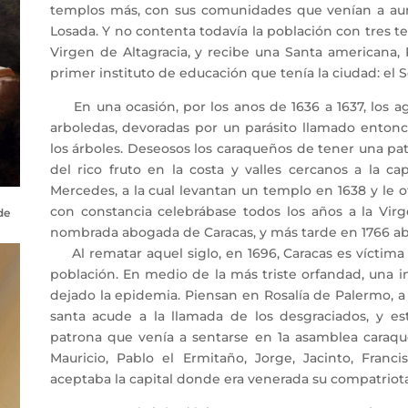
templos más, con sus comunidades que venían a aume
Losada. Y no contenta todavía la población con tres te
Virgen de Altagracia, y recibe una Santa americana,
primer instituto de educación que tenía la ciudad: el S
En una ocasión, por los anos de 1636 a 1637, los ag
arboledas, devoradas por un parásito llamado enton
los árboles. Deseosos los caraqueños de tener una pa
del rico fruto en la costa y valles cercanos a la cap
Mercedes, a la cual levantan un templo en 1638 y le o
con constancia celebrábase todos los años a la Vir
de
nombrada abogada de Caracas, y más tarde en 1766 ab
Al rematar aquel siglo, en 1696, Caracas es víctima d
población. En medio de la más triste orfandad, una i
dejado la epidemia. Piensan en Rosalía de Palermo, a 
santa acude a la llamada de los desgraciados, y e
patrona que venía a sentarse en 1a asamblea caraqu
Mauricio, Pablo el Ermitaño, Jorge, Jacinto, Franc
aceptaba la capital donde era venerada su compatriota