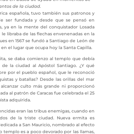
Santos de la ciudad.
ca española, tuvo también sus patronos y
s de ser fundada y desde que se pensó en
as, ya en la mente del conquistador Losada
si le libraba de las flechas envenenadas en la
pues en 1567 se fundó a Santiago de León de
 en el lugar que ocupa hoy la Santa Capilla.
a, se daba comienzo al templo que debía
 de la ciudad al Apóstol Santiago. ¿Y qué
e por el pueblo español, que le reconoció
stas y batallas? Desde las orillas del mar
 alcanzar culto más grande ni proporcionó
ada al patrón de Caracas fue celebrada el 25
ista adquirida.
ncidas eran las tribus enemigas, cuando en
ados de la triste ciudad. Nueva ermita es
dedicada a San Mauricio, nombrado al efecto
zo templo es a poco devorado por las llamas,