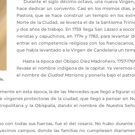
Durante el siglo décimo octavo, una nueva Virgen, la
hace dedicar un convento. Casi en los mismos días, a
Pastora, que se hace construir un templo en los extr
Norte de la Ciudad, se levanta el de la Santísima Tri
y dos años de trabajo. En 1759 llega San Lázaro a soco
neristas y capuchinos, en 1774 y 1783, para levantar 
entrar en competencia religiosa con los franciscanos,
que había levantado a la Virgen de Candelaria un temp
Hasta la época del Obispo Diez Madroñero, 1757-1769
llevase el nombre indígena de la capital. Ya veremos c
el nombre de
Ciudad Mariana
y ponerla bajo el patr
a,
o
ente en esta época, la de las Mercedes que llegó a figurar 
e vírgenes protectoras de la ciudad, que llegó a pensar en 
tropolitana y la Obispalía, dando el nombre de Nuestra Seño
o con todas sus fuerzas, fue el del rosario. No hubo durante
vecinos campos, donde las familias no cumpliesen diariamente,