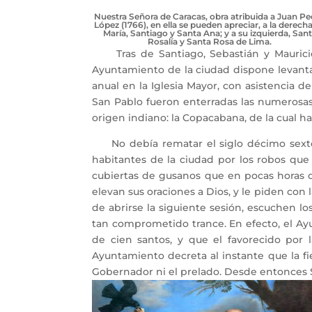
Nuestra Señora de Caracas, obra atribuida a Juan P
López (1766), en ella se pueden apreciar, a la derech
María, Santiago y Santa Ana; y a su izquierda, San
Rosalía y Santa Rosa de Lima.
Tras de Santiago, Sebastián y Mauricio,
Ayuntamiento de la ciudad dispone levanta
anual en la Iglesia Mayor, con asistencia d
San Pablo fueron enterradas las numerosas 
origen indiano: la Copacabana, de la cual 
No debía rematar el siglo décimo sexto si
habitantes de la ciudad por los robos que
cubiertas de gusanos que en pocas horas de
elevan sus oraciones a Dios, y le piden con
de abrirse la siguiente sesión, escuchen lo
tan comprometido trance. En efecto, el Ay
de cien santos, y que el favorecido por 
Ayuntamiento decreta al instante que la fi
Gobernador ni el prelado. Desde entonces S