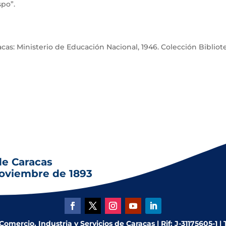
po”.
racas: Ministerio de Educación Nacional, 1946. Colección Bibliot
de Caracas
noviembre de 1893
mercio, Industria y Servicios de Caracas | Rif: J-31175605-1 |