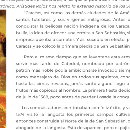
rónica, Arístides Rojas nos relata la extensa historia de los 
“Caracas, así como las demás ciudades de la Améri
santos tutelares, y sus vírgenes milagrosas. Ante
conquistar la belicosa nación indígena de los Carac
bullía, la idea de ofrecer una ermita a San Sebastián, 
empresa que iba a cometer. Y así sucedió en efecto, 
Caracas y se colocó la primera piedra de San Sebastián
Pero al mismo tiempo que se levantaba esta ermit
servir más tarde de Catedral, nombrado por patrón
patrón más noble podía ambicionarse invocado siempr
como mensajero de Dios en todos sus aprietos, conqui
hasta las cimas nevadas, jamás santo alguno llego a
frutos más copiosos al hombre. La primera fiesta dedic
de julio de 1568, poco antes de perder Losada la conqu
Los conquistadores continuaban con feliz éxito, y ve
1574 visitó la langosta los primeros campos cultiv
entonces construida al Norte de la de San Sebastián, 
abogado de la langosta. Esta desaparece, pero el paji