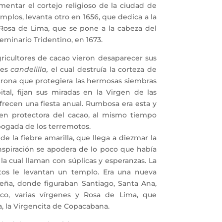
ntar el cortejo religioso de la ciudad de
mplos, levanta otro en 1656, que dedica a la
 Rosa de Lima, que se pone a la cabeza del
eminario Tridentino, en 1673.
ricultores de cacao vieron desaparecer sus
ces
candelilla,
el cual destruía la corteza de
trona que protegiera las hermosas siembras
ital, fijan sus miradas en la Virgen de las
frecen una fiesta anual. Rumbosa era esta y
gen protectora del cacao, al mismo tiempo
ogada de los terremotos.
e la fiebre amarilla, que llega a diezmar la
nspiración se apodera de lo poco que había
la cual llaman con súplicas y esperanzas. La
stos le levantan un templo. Era una nueva
eña, donde figuraban Santiago, Santa Ana,
isco, varias vírgenes y Rosa de Lima, que
, la Virgencita de Copacabana.