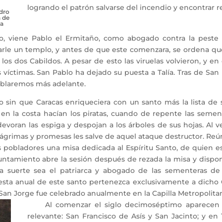
logrando el patrón salvarse del incendio y encontrar r
edro
a de
ta
 viene Pablo el Ermitaño, como abogado contra la peste de
rle un templo, y antes de que este comenzara, se ordena que 
e los dos Cabildos. A pesar de esto las viruelas volvieron, y 
víctimas. San Pablo ha dejado su puesta a Talía. Tras de Sa
hablaremos más adelante.
n que Caracas enriqueciera con un santo más la lista de su
 en la costa hacían los piratas, cuando de repente las semen
voran las espiga y despojan a los árboles de sus hojas. Al 
 lágrimas y promesas les salve de aquel ataque destructor. Re
s pobladores una misa dedicada al Espíritu Santo, de quien e
untamiento abre la sesión después de rezada la misa y dispon
la suerte sea el patriarca y abogado de las sementeras de
esta anual de este santo pertenezca exclusivamente a dicho 
an Jorge fue celebrado anualmente en la Capilla Metropolita
Al comenzar el siglo decimoséptimo aparecen en
relevante: San Francisco de Asís y San Jacinto; y en 