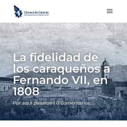
La fidelidad de
los caraqueños a
Fernando VII, en
1808
Por aquí pasaron
|
0 Comentarios