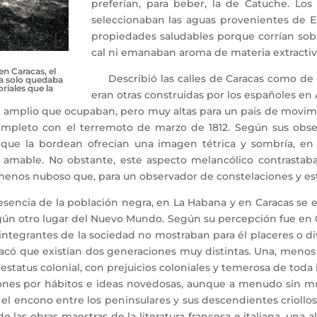
preferían, para beber, la de Catuche. Lo
seleccionaban las aguas provenientes de E
propiedades saludables porque corrían sobre
cal ni emanaban aroma de materia extractiv
en Caracas, el
Describió las calles de Caracas como de e
ta solo quedaba
riales que la
eran otras construidas por los españoles en
 amplio que ocupaban, pero muy altas para un país de movim
ompleto con el terremoto de marzo de 1812. Según sus observ
 que la bordean ofrecían una imagen tétrica y sombría, en
amable. No obstante, este aspecto melancólico contrastab
 menos nuboso que, para un observador de constelaciones y estre
esencia de la población negra, en La Habana y en Caracas se 
ún otro lugar del Nuevo Mundo. Según su percepción fue en C
integrantes de la sociedad no mostraban para él placeres o d
tacó que existían dos generaciones muy distintas. Una, menos
status colonial, con prejuicios coloniales y temerosa de toda 
iones por hábitos e ideas novedosas, aunque a menudo sin mu
 y el encono entre los peninsulares y sus descendientes crioll
de las obras maestras de la literatura francesa e italiana, una