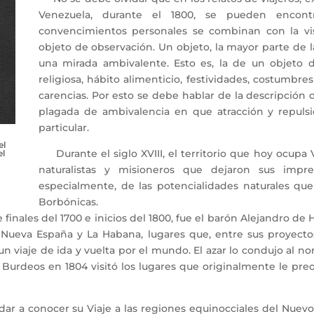
Venezuela, durante el 1800, se pueden encont
convencimientos personales se combinan con la vis
objeto de observación. Un objeto, la mayor parte de l
una mirada ambivalente. Esto es, la de un objeto d
religiosa, hábito alimenticio, festividades, costumbres
carencias. Por esto se debe hablar de la descripción d
plagada de ambivalencia en que atracción y repuls
particular.
el
Durante el siglo XVIII, el territorio que hoy ocupa Ve
el
naturalistas y misioneros que dejaron sus impres
especialmente, de las potencialidades naturales que 
Borbónicas.
nales del 1700 e inicios del 1800, fue el barón Alejandro de 
 Nueva España y La Habana, lugares que, entre sus proyecto
un viaje de ida y vuelta por el mundo. El azar lo condujo al 
ra Burdeos en 1804 visitó los lugares que originalmente le pr
r a conocer su Viaje a las regiones equinocciales del Nuevo