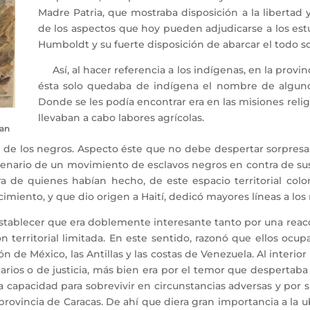
Madre Patria, que mostraba disposición a la libertad
de los aspectos que hoy pueden adjudicarse a los est
Humboldt y su fuerte disposición de abarcar el todo so
Así, al hacer referencia a los indígenas, en la provin
ésta solo quedaba de indígena el nombre de algunos
Donde se les podía encontrar era en las misiones relig
llevaban a cabo labores agrícolas.
ían
 los negros. Aspecto éste que no debe despertar sorpresas 
enario de un movimiento de esclavos negros en contra de sus 
a de quienes habían hecho, de este espacio territorial colon
ento, y que dio origen a Haití, dedicó mayores líneas a los 
 establecer que era doblemente interesante tanto por una rea
territorial limitada. En este sentido, razonó que ellos ocu
de México, las Antillas y las costas de Venezuela. Al interior
rios o de justicia, más bien era por el temor que despertaba 
a capacidad para sobrevivir en circunstancias adversas y por s
provincia de Caracas. De ahí que diera gran importancia a la u