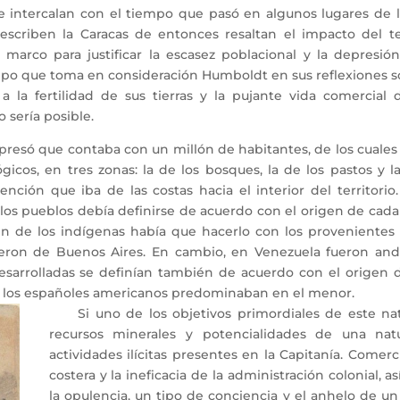
se intercalan con el tiempo que pasó en algunos lugares de 
describen la Caracas de entonces resaltan el impacto del te
marco para justificar la escasez poblacional y la depresi
mpo que toma en consideración Humboldt en sus reflexiones s
s a la fertilidad de sus tierras y la pujante vida comerci
 sería posible.
esó que contaba con un millón de habitantes, de los cuales 6
icos, en tres zonas: la de los bosques, la de los pastos y las
atención que iba de las costas hacia el interior del territo
los pueblos debía definirse de acuerdo con el origen de cad
en de los indígenas había que hacerlo con los provenientes 
fueron de Buenos Aires. En cambio, en Venezuela fueron and
sarrolladas se definían también de acuerdo con el origen d
 y los españoles americanos predominaban en el menor.
Si uno de los objetivos primordiales de este natura
recursos minerales y potencialidades de una nat
actividades ilícitas presentes en la Capitanía. Comerc
costera y la ineficacia de la administración colonial,
la opulencia, un tipo de conciencia y el anhelo de u