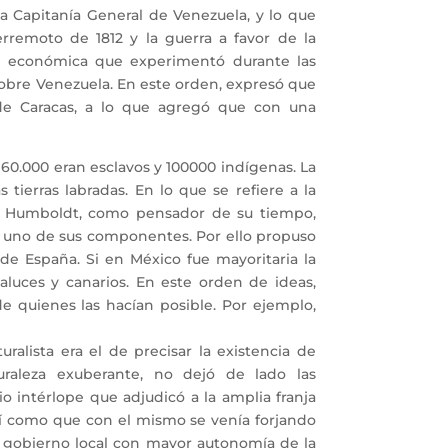
la Capitanía General de Venezuela, y lo que
rremoto de 1812 y la guerra a favor de la
ón económica que experimentó durante las
obre Venezuela. En este orden, expresó que
al de Caracas, a lo que agregó que con una
0.000 eran esclavos y 100000 indígenas. La
 tierras labradas. En lo que se refiere a la
rio. Humboldt, como pensador de su tiempo,
a uno de sus componentes. Por ello propuso
de España. Si en México fue mayoritaria la
aluces y canarios. En este orden de ideas,
e quienes las hacían posible. Por ejemplo,
lista era el de precisar la existencia de
uraleza exuberante, no dejó de lado las
io intérlope que adjudicó a la amplia franja
 así como que con el mismo se venía forjando
n gobierno local con mayor autonomía de la