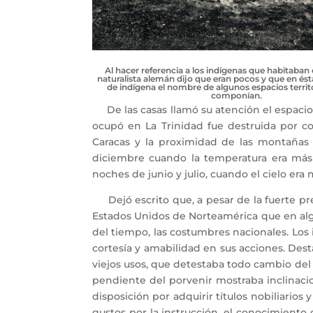
Al hacer referencia a los indígenas que habitaban 
naturalista alemán dijo que eran pocos y que en és
de indígena el nombre de algunos espacios territo
componían.
De las casas llamó su atención el espacio
ocupó en La Trinidad fue destruida por c
Caracas y la proximidad de las montañas
diciembre cuando la temperatura era más 
noches de junio y julio, cuando el cielo era
Dejó escrito que, a pesar de la fuerte pr
Estados Unidos de Norteamérica que en alg
del tiempo, las costumbres nacionales. Los 
cortesía y amabilidad en sus acciones. Des
viejos usos, que detestaba todo cambio del e
pendiente del porvenir mostraba inclinac
disposición por adquirir títulos nobiliarios
gustos por la instrucción, el conocimiento 