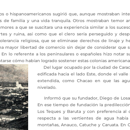
os o hispanoamericanos sugirió que, aunque mostraban inter
es de familia y una vida tranquila. Otros mostraban temor 
mores a que se suscitara una experiencia similar a los suces
es y ruina, así como que el clero sería perseguido y despo
olerancia religiosa, que se eliminase derechos de linaje y h
a mayor libertad de comercio sin dejar de considerar que se
 En lo referente a los peninsulares o españoles hizo notar s
ntarse cómo habían logrado sostener estas colonias americana
Del lugar ocupado por la ciudad de Caraca
edificada hacia el lado Este, donde el vall
extendida, como Chacao en que las agu
nivelado.
Informó que su fundador, Diego de Losada,
En ese tiempo de fundación la predilección
Los Teques y Baruta y con preferencia al 
respecta a las vertientes de agua había
montañas, Anauco, Catuche y Caruata. En Ca