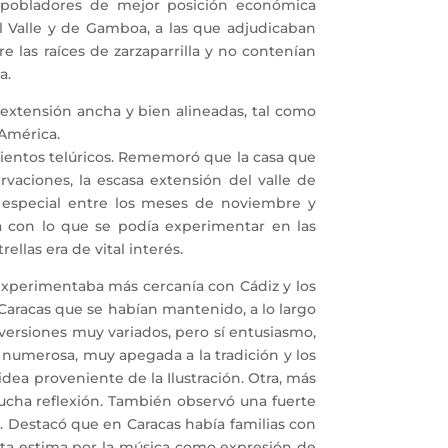
s pobladores de mejor posición económica
l Valle y de Gamboa, a las que adjudicaban
 las raíces de zarzaparrilla y no contenían
a.
xtensión ancha y bien alineadas, tal como
 América.
ientos telúricos. Rememoró que la casa que
aciones, la escasa extensión del valle de
 especial entre los meses de noviembre y
a con lo que se podía experimentar en las
llas era de vital interés.
experimentaba más cercanía con Cádiz y los
aracas que se habían mantenido, a lo largo
iversiones muy variados, pero sí entusiasmo,
 numerosa, muy apegada a la tradición y los
idea proveniente de la Ilustración. Otra, más
cha reflexión. También observó una fuerte
os. Destacó que en Caracas había familias con
 alta estima por la música como expresión de