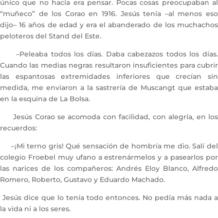
único que no hacía era pensar. Pocas cosas preocupaban al
“muñeco” de los Corao en 1916. Jesús tenía –al menos eso
dijo– 16 años de edad y era el abanderado de los muchachos
peloteros del Stand del Este.
–Peleaba todos los días. Daba cabezazos todos los días.
Cuando las medias negras resultaron insuficientes para cubrir
las espantosas extremidades inferiores que crecían sin
medida, me enviaron a la sastrería de Muscangt que estaba
en la esquina de La Bolsa.
Jesús Corao se acomoda con facilidad, con alegría, en los
recuerdos:
–¡Mi terno gris! Qué sensación de hombría me dio. Salí del
colegio Froebel muy ufano a estrenármelos y a pasearlos por
las narices de los compañeros: Andrés Eloy Blanco, Alfredo
Romero, Roberto, Gustavo y Eduardo Machado.
Jesús dice que lo tenía todo entonces. No pedía más nada a
la vida ni a los seres.