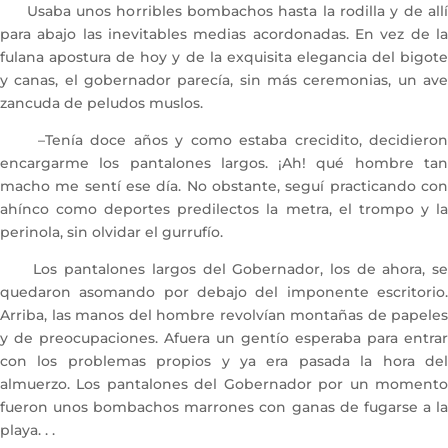
Usaba unos horribles bombachos hasta la rodilla y de allí
para abajo las inevitables medias acordonadas. En vez de la
fulana apostura de hoy y de la exquisita elegancia del bigote
y canas, el gobernador parecía, sin más ceremonias, un ave
zancuda de peludos muslos.
–Tenía doce años y como estaba crecidito, decidieron
encargarme los pantalones largos. ¡Ah! qué hombre tan
macho me sentí ese día. No obstante, seguí practicando con
ahínco como deportes predilectos la metra, el trompo y la
perinola, sin olvidar el gurrufío.
Los pantalones largos del Gobernador, los de ahora, se
quedaron asomando por debajo del imponente escritorio.
Arriba, las manos del hombre revolvían montañas de papeles
y de preocupaciones. Afuera un gentío esperaba para entrar
con los problemas propios y ya era pasada la hora del
almuerzo. Los pantalones del Gobernador por un momento
fueron unos bombachos marrones con ganas de fugarse a la
playa. . .