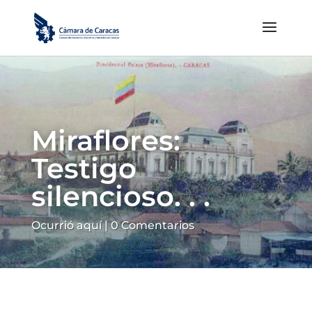
Miraflores:
Testigo
silencioso. . .
Ocurrió aquí
|
0 Comentarios