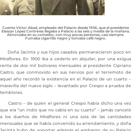
Cuenta Víctor Abad, empleado del Palacio desde 1936, que el presidente
Eleazar López Contreras llegaba a Palacio a las seis y media de la mañana.
Almorzaba en su comedor, con muy pocas personas, casi siempre.
Fumaba cigarrillo negro y tomaba café negro.
Doña Jacinta y sus hijos casados permanecieron poco en
Miraflores. En 1900 iba a cederlo en alquiler, por una exigua
renta de dos mil bolívares mensuales al presidente Cipriano
Castro, que conmovido en sus nervios por el terremoto de
aquel año recordó la existencia en el Palacio de un cuarto –
maravilla del nuevo siglo – levantado por Crespo a prueba de
temblores.
Castro – de quien el general Crespo había dicho una vez
que era “un indio que no cabía en su cuarto” – jamás canceló
a los dueños de Miraflores ni una sola de las cantidades
mensuales que se había convenido su arrendamiento, y doña
Jacinta hubo de soportar además el embargo de su Palacio