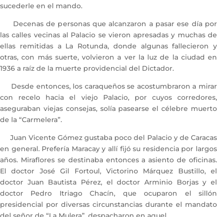
sucederle en el mando.
Decenas de personas que alcanzaron a pasar ese día por
las calles vecinas al Palacio se vieron apresadas y muchas de
ellas remitidas a La Rotunda, donde algunas fallecieron y
otras, con más suerte, volvieron a ver la luz de la ciudad en
1936 a raíz de la muerte providencial del Dictador.
Desde entonces, los caraqueños se acostumbraron a mirar
con recelo hacia el viejo Palacio, por cuyos corredores,
aseguraban viejas consejas, solía pasearse el célebre muerto
de la “Carmelera”.
Juan Vicente Gómez gustaba poco del Palacio y de Caracas
en general. Prefería Maracay y allí fijó su residencia por largos
años. Miraflores se destinaba entonces a asiento de oficinas.
El doctor José Gil Fortoul, Victorino Márquez Bustillo, el
doctor Juan Bautista Pérez, el doctor Arminio Borjas y el
doctor Pedro Itriago Chacín, que ocuparon el sillón
presidencial por diversas circunstancias durante el mandato
del señor de “La Mulera”, despacharon en aquel.