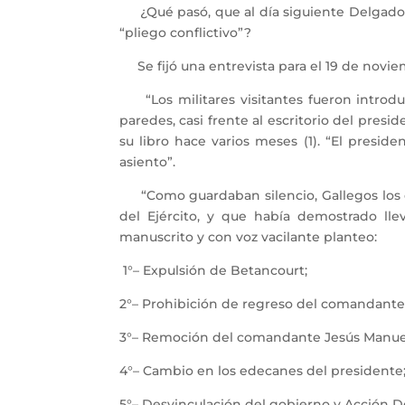
¿Qué pasó, que al día siguiente Delgado 
“pliego conflictivo”?
Se fijó una entrevista para el 19 de noviemb
“Los militares visitantes fueron introduc
paredes, casi frente al escritorio del pres
su libro hace varios meses (1). “El presi
asiento”.
“Como guardaban silencio, Gallegos los ex
del Ejército, y que había demostrado lle
manuscrito y con voz vacilante planteo:
1°– Expulsión de Betancourt;
2°– Prohibición de regreso del comandante 
3°– Remoción del comandante Jesús Manuel
4°– Cambio en los edecanes del presidente;
5°– Desvinculación del gobierno y Acción D