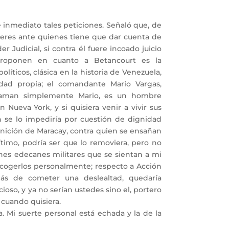
inmediato tales peticiones. Señaló que, de
deres ante quienes tiene que dar cuenta de
r Judicial, si contra él fuere incoado juicio
roponen en cuanto a Betancourt es la
íticos, clásica en la historia de Venezuela,
idad propia; el comandante Mario Vargas,
laman simplemente Mario, es un hombre
Nueva York, y si quisiera venir a vivir sus
en se lo impediría por cuestión de dignidad
nición de Maracay, contra quien se ensañan
ítimo, podría ser que lo removiera, pero no
enes edecanes militares que se sientan a mi
cogerlos personalmente; respecto a Acción
más de cometer una deslealtad, quedaría
oso, y ya no serían ustedes sino el, portero
 cuando quisiera.
 Mi suerte personal está echada y la de la