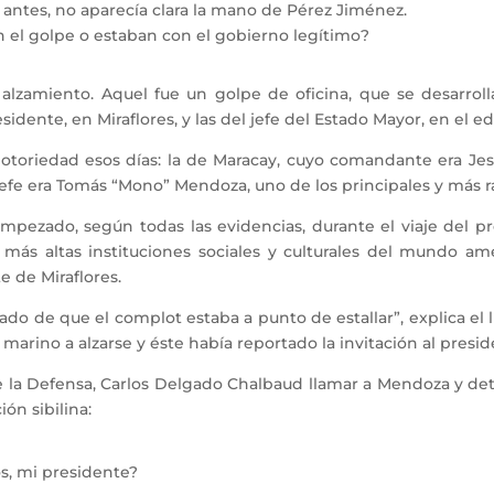
antes, no aparecía clara la mano de Pérez Jiménez.
n el golpe o estaban con el gobierno legítimo?
amiento. Aquel fue un golpe de oficina, que se desarrol
esidente, en Miraflores, y las del jefe del Estado Mayor, en el ed
toriedad esos días: la de Maracay, cuyo comandante era Jes
o jefe era Tomás “Mono” Mendoza, uno de los principales y más 
ezado, según todas las evidencias, durante el viaje del pre
 más altas instituciones sociales y culturales del mundo 
 de Miraflores.
o de que el complot estaba a punto de estallar”, explica el
 marino a alzarse y éste había reportado la invitación al presi
la Defensa, Carlos Delgado Chalbaud llamar a Mendoza y dete
ión sibilina:
s, mi presidente?