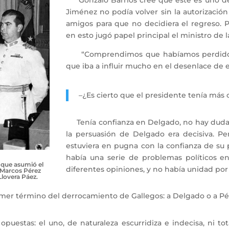
Gonzalo Barrios cree que este es uno de l
Jiménez no podía volver sin la autorización
amigos para que no decidiera el regreso. 
en esto jugó papel principal el ministro de 
“Comprendimos que habíamos perdido co
que iba a influir mucho en el desenlace de el
–¿Es cierto que el presidente tenía más
Tenía confianza en Delgado, no hay duda. En
la persuasión de Delgado era decisiva. Pe
estuviera en pugna con la confianza de su p
había una serie de problemas políticos en
o que asumió el
diferentes opiniones, y no había unidad por
 Marcos Pérez
Llovera Páez.
rimer término del derrocamiento de Gallegos: a Delgado o a P
stas: el uno, de naturaleza escurridiza e indecisa, ni tota