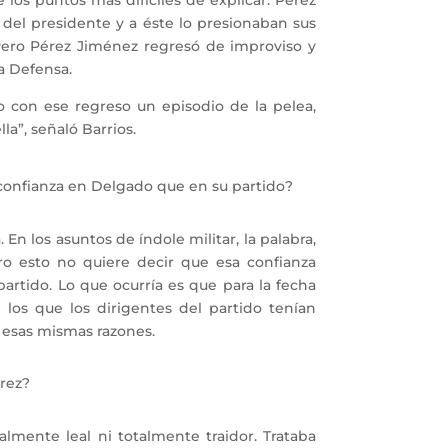
os puntos más difíciles de explicar. Pérez
 del presidente y a éste lo presionaban sus
Pero Pérez Jiménez regresó de improviso y
la Defensa.
n ese regreso un episodio de la pelea,
la”, señaló Barrios.
 confianza en Delgado que en su partido?
 los asuntos de índole militar, la palabra,
ro esto no quiere decir que esa confianza
artido. Lo que ocurría es que para la fecha
 los que los dirigentes del partido tenían
 esas mismas razones.
érez?
lmente leal ni totalmente traidor. Trataba