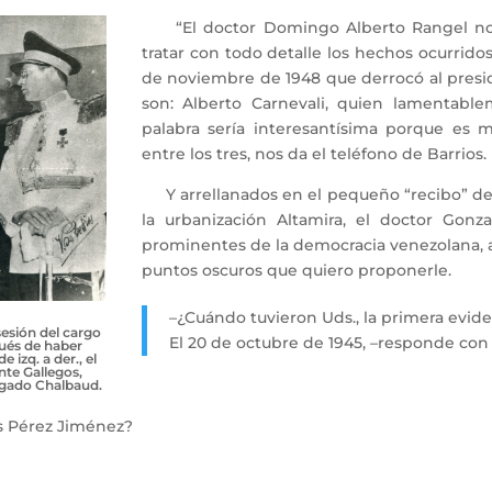
“El doctor Domingo Alberto Rangel nos 
tratar con todo detalle los hechos ocurrido
de noviembre de 1948 que derrocó al presid
son: Alberto Carnevali, quien lamentable
palabra sería interesantísima porque es 
entre los tres, nos da el teléfono de Barrios.
Y arrellanados en el pequeño “recibo” de s
la urbanización Altamira, el doctor Gonza
prominentes de la democracia venezolana, 
puntos oscuros que quiero proponerle.
–¿Cuándo tuvieron Uds., la primera evid
esión del cargo
El 20 de octubre de 1945, –responde con
pués de haber
e izq. a der., el
nte Gallegos,
lgado Chalbaud.
 Pérez Jiménez?