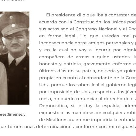
El presidente dijo que iba a contestar de 
acuerdo con la Constitución, los únicos po
sus actos son el Congreso Nacional y el Pode
en forma legal. “Lo que ustedes me p
inconsecuencia entre amigos personales y pol
y en la cual no voy a incurrir por dign
compañero de armas a quien ustedes l
honesto y patriota, gravemente enfermo en 
últimos días en su patria, no sería yo qui
propia; en cuanto al comandante de la Guar
Uds., porque los saben leal al gobierno leg
por imposición de Uds., respecto a los jóv
mesa, no puedo renunciar al derecho de es
Democrática, si le doy la espalda, ade
expuesto a las maniobras de cualquier ambici
érez Jiménez y
de Miraflores quien me impediría la entrada
 que tomen unas determinaciones conforme con mi respuesta.