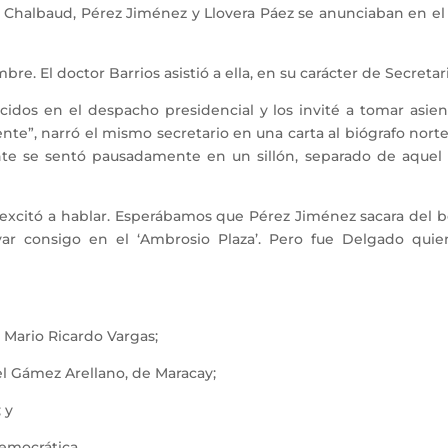
Chalbaud, Pérez Jiménez y Llovera Páez se anunciaban en el 
re. El doctor Barrios asistió a ella, en su carácter de Secreta
idos en el despacho presidencial y los invité a tomar asie
idente”, narró el mismo secretario en una carta al biógrafo nor
dente se sentó pausadamente en un sillón, separado de aquel
citó a hablar. Esperábamos que Pérez Jiménez sacara del bols
var consigo en el ‘Ambrosio Plaza’. Pero fue Delgado quien
Mario Ricardo Vargas;
 Gámez Arellano, de Maracay;
 y
emocrática.