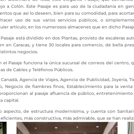
o a Colón. Este Pasaje es para uso de la ciudadanía en gene
ntos que así lo deseen, bien para su comodidad, para acortar 
 hacer uso de sus varios servicios públicos, o simplemen
uier artículo, en los numerosos almacenes que en dicho Pasaj
saje está dividido en dos Plantas, provisto de escaleras aut
en en Caracas, y tiene 30 locales para comercio, de bella pre
istintos negocios.
l Pasaje funciona la única sucursal de correos del centro, 
nas de Cables y Teléfonos Públicos.
anadá, Agencia de Viajes, Agencia de Publicidad, Joyería, 
io, Negocio de fiambres finos, Establecimiento para la venta 
proporcionan al pasaje afluencia de público, entretenimiento
 capital.
 aspecto, de estructura modernísima, y cuenta con Sanitari
 eficientes, más constructiva, más admirable, que se han reali