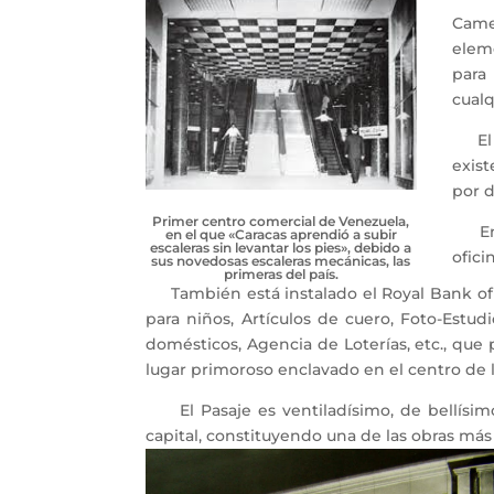
Camej
eleme
para
cualq
El Pa
exist
por d
Primer centro comercial de Venezuela,
En e
en el que «Caracas aprendió a subir
escaleras sin levantar los pies», debido a
ofici
sus novedosas escaleras mecánicas, las
primeras del país.
También está instalado el Royal Bank of C
para niños, Artículos de cuero, Foto-Estud
domésticos, Agencia de Loterías, etc., que 
lugar primoroso enclavado en el centro de la
El Pasaje es ventiladísimo, de bellísimo
capital, constituyendo una de las obras más