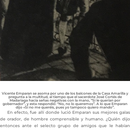
Vicente Emparan se asoma por uno de los balcones de la Casa Amarilla y
pregunta a la multitud, al tiempo que el sacerdote José Cortés de
Madariaga hacia señas negativas con la mano, “Si le querían por
gobernador”, y esta respondió: “No, no lo queremos”. A lo que Emparan
dijo «Si no me queréis, pues yo tampoco quiero mando”.
En efecto, fue allí donde lució Emparan sus mejores galas
de orador, de hombre comprensible y humano. ¿Quién dijo
entonces ante el selecto grupo de amigos que le habían