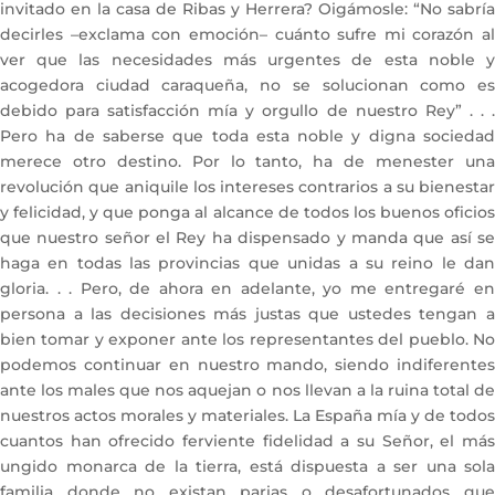
invitado en la casa de Ribas y Herrera? Oigámosle: “No sabría
decirles –exclama con emoción– cuánto sufre mi corazón al
ver que las necesidades más urgentes de esta noble y
acogedora ciudad caraqueña, no se solucionan como es
debido para satisfacción mía y orgullo de nuestro Rey” . . .
Pero ha de saberse que toda esta noble y digna sociedad
merece otro destino. Por lo tanto, ha de menester una
revolución que aniquile los intereses contrarios a su bienestar
y felicidad, y que ponga al alcance de todos los buenos oficios
que nuestro señor el Rey ha dispensado y manda que así se
haga en todas las provincias que unidas a su reino le dan
gloria. . . Pero, de ahora en adelante, yo me entregaré en
persona a las decisiones más justas que ustedes tengan a
bien tomar y exponer ante los representantes del pueblo. No
podemos continuar en nuestro mando, siendo indiferentes
ante los males que nos aquejan o nos llevan a la ruina total de
nuestros actos morales y materiales. La España mía y de todos
cuantos han ofrecido ferviente fidelidad a su Señor, el más
ungido monarca de la tierra, está dispuesta a ser una sola
familia donde no existan parias o desafortunados que