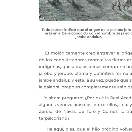
Todo parece indicar que el origen de la palabra jor
está en el baile conocido con el nombre de jaleo 
jarabe andaluz.
Etimológicamente creo entrever el origen d
de los conquistadores tanto a las tierras 
indígenas, que a duras penas comprendían el
jarobo y joropo, última y definitiva forma 
jarabe andaluz, y éste, a su vez, puede que
la palabra joropo es completamente arábiga. 
Y ahora pregunto: ¿Por qué la Real Academ
algunos venezolanismos, entre ellos, la hay
Zerolo, de Navas, de Toro y Gómez, lo tr
terpsicoriano?
He aquí, pies, que el hijo pródigo volverá