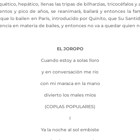
tico, hepático, llenas las tripas de bilharzias, tricocéfalos y
entos y pico de años, se reanimará, bailará y entonces la fam
ue lo bailen en París, introducido por Quinito, que Su Sant
ncia en materia de bailes, y entonces no va a quedar quien no 
EL JOROPO
Cuando estoy a solas lloro
y en conversación me río
con mi maraca en la mano
divierto los males míos
(COPLAS POPULARES)
I
Ya la noche al sol embiste