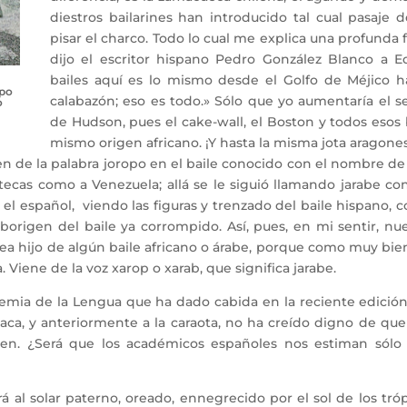
diestros bailarines han introducido tal cual pasaje de
pisar el charco. Todo lo cual me explica una profunda 
dijo el escritor hispano Pedro González Blanco a 
bailes aquí es lo mismo desde el Golfo de Méjico 
opo
calabazón; eso es todo.» Sólo que yo aumentaría el se
o
de Hudson, pues el cake-wall, el Boston y todos esos 
mismo origen africano. ¡Y hasta la misma jota aragonesa 
e la palabra joropo en el baile conocido con el nombre de j
aztecas como a Venezuela; allá se le siguió llamando jarabe 
 español, viendo las figuras y trenzado del baile hispano, co
aborigen del baile ya corrompido. Así, pues, en mi sentir, n
 sea hijo de algún baile africano o árabe, porque como muy bie
Viene de la voz xarop o xarab, que significa jarabe.
ia de la Lengua que ha dado cabida en la reciente edición d
aca, y anteriormente a la caraota, no ha creído digno de que 
aen. ¿Será que los académicos españoles nos estiman sólo
 al solar paterno, oreado, ennegrecido por el sol de los tróp