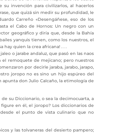
 su invención para civilizarlos, al hacerlos
frase, que quizá sin medir su profundidad, le
Eduardo Carreño «Desengáñese, eso de los
hasta el Cabo de Hornos: Un negro con un
ctor geográfico y diría que, desde la Bahía
bailes yanquis tienen, como los nuestros, el
hay quien la crea africana! . . .
aleo o jarabe andaluz, que pasó en las naos
con el remoquete de mejicano; pero nuestros
menzaron por decirle jaraba, jarabo, jarapo,
uestro joropo no es sino un hijo espúreo del
n apunta don Julio Calcaño, la etimología de
e su Diccionario, o sea la decimocuarta, a
figure en él, el joropo? Los diccionarios de
 desde el punto de vista culinario que no
icos y las tolvaneras del desierto pampero;