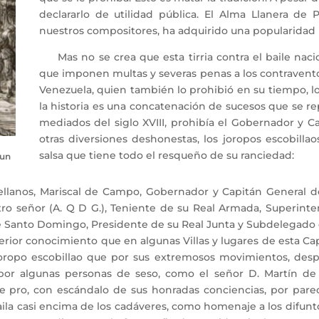
declararlo de utilidad pública. El Alma Llanera de 
nuestros compositores, ha adquirido una popularidad
Mas no se crea que esta tirria contra el baile nacion
que imponen multas y severas penas a los contravent
Venezuela, quien también lo prohibió en su tiempo, lo
la historia es una concatenación de sucesos que se re
mediados del siglo XVIII, prohibía el Gobernador y Ca
otras diversiones deshonestas, los joropos escobill
salsa que tiene todo el resqueño de su ranciedad:
 un
ellanos, Mariscal de Campo, Gobernador y Capitán General d
ro señor (A. Q D G.), Teniente de su Real Armada, Superin
de Santo Domingo, Presidente de su Real Junta y Subdelegado 
rior conocimiento que en algunas Villas y lugares de esta C
opo escobillao que por sus extremosos movimientos, despla
por algunas personas de seso, como el señor D. Martín de Ec
e pro, con escándalo de sus honradas conciencias, por parec
 baila casi encima de los cadáveres, como homenaje a los difu