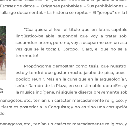
Escasez de datos. – Orígenes probables. – Sus prohibiciones. 
allazgo documental. – La historia se repite. – El “joropo” en la 
“Cualquiera al leer el título que en letras capital
lingüístico-bailable, supondrá que voy a tratar s
secumdun artem; pero no, voy a ocuparme con un asu
vez que se le toca: El Joropo. ¡Claro, el que no se 
terremoto!
Propóngome demostrar como tesis, que nuestro jor
esto y tendré que gastar mucho jarabe de pico, pues
podido reunir. Más en la cuna que en la arqueología y 
señor Ramón de la Plaza, en su estimable obra «Ensayo
s,
la música indígena, ni siquiera diserta brevemente sob
el
nagotos, etc., tenían un carácter marcadamente religioso, y e
ierra es posterior a la Conquista; y no es sino una corrupci
do.
nagotos, etc., tenían un carácter marcadamente religioso, y e