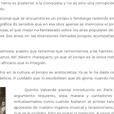
ierra es posterior a la Conquista; y no es sino una corrupci
do.
ional que se encuentra es un joropo o fandango redondo en la
ráfica. Es sensible que en esa obra apenas se mencione el jo
ozas, el que mejor ha fantaseado sobre los aires populares d
a (los aires) en las diversiones llamadas joropos, acompaña
osla, puesto que tenemos que remontarnos a las fuentes en 
anos del diestro maraquero, ya que el joropo es la única not
 africano que lo integran.
o en la cultura, el joropo se aristocratiza. Ya se le ha dado c
delicia. ¡Y cuidado que lo escobillean que da gloria, cuando no
Quinito Valverde piensa introducirlo en París «
argumento requiere», arpa, maraca y cantadores c
entusiasmados como cuando bailaron el primer tang
apoteosis de nuestro ingenio musical y terpsicoriano
que se le prohíba. Esto es matar la tradición. A pesar 