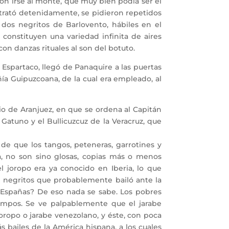
 irse al monte, que muy bien podía ser el
e trató detenidamente, se pidieron repetidos
dos negritos de Barlovento, hábiles en el
 constituyen una variedad infinita de aires
on danzas rituales al son del botuto.
spartaco, llegó de Panaquire a las puertas
ía Guipuzcoana, de la cual era empleado, al
tio de Aranjuez, en que se ordena al Capitán
Gatuno y el Bullicuzcuz de la Veracruz, que
e que los tangos, peteneras, garrotines y
a, no son sino glosas, copias más o menos
el joropo era ya conocido en Iberia, lo que
e negritos que probablemente bailó ante la
s Españas? De eso nada se sabe. Los pobres
empos. Se ve palpablemente que el jarabe
joropo o jarabe venezolano, y éste, con poca
s bailes de la América hispana, a los cuales