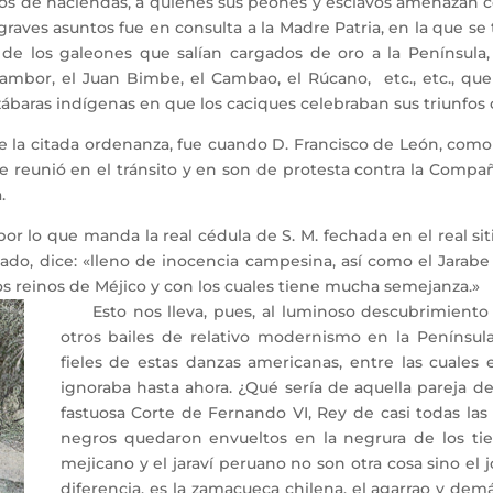
 de haciendas, a quienes sus peones y esclavos amenazan con
 graves asuntos fue en consulta a la Madre Patria, en la que s
de los galeones que salían cargados de oro a la Península, 
 Tambor, el Juan Bimbe, el Cambao, el Rúcano, etc., etc., que
zábaras indígenas en que los caciques celebraban sus triunfos c
 citada ordenanza, fue cuando D. Francisco de León, como E
 reunió en el tránsito y en son de protesta contra la Compañ
.
or lo que manda la real cédula de S. M. fechada en el real si
ado, dice: «lleno de inocencia campesina, así como el Jarabe 
 reinos de Méjico y con los cuales tiene mucha semejanza.»
Esto nos lleva, pues, al luminoso descubrimiento d
otros bailes de relativo modernismo en la Penínsul
fieles de estas danzas americanas, entre las cuales 
ignoraba hasta ahora. ¿Qué sería de aquella pareja d
fastuosa Corte de Fernando VI, Rey de casi todas la
negros quedaron envueltos en la negrura de los ti
mejicano y el jaraví peruano no son otra cosa sino el 
diferencia, es la zamacueca chilena, el agarrao y demá