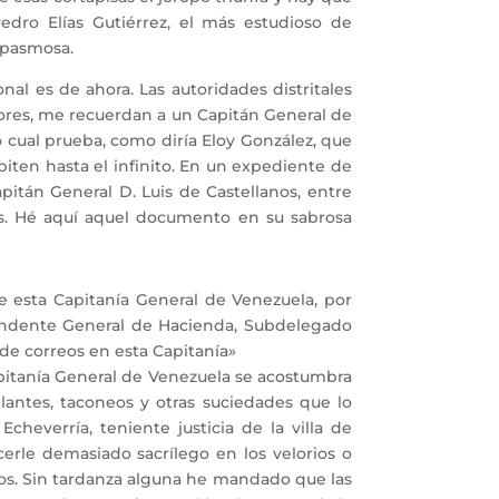
Pedro Elías Gutiérrez, el más estudioso de
 pasmosa.
al es de ahora. Las autoridades distritales
ores, me recuerdan a un Capitán General de
 cual prueba, como diría Eloy González, que
piten hasta el infinito. En un expediente de
pitán General D. Luis de Castellanos, entre
aos. Hé aquí aquel documento en su sabrosa
e esta Capitanía General de Venezuela, por
tendente General de Hacienda, Subdelegado
de correos en esta Capitanía»
apitanía General de Venezuela se acostumbra
ntes, taconeos y otras suciedades que lo
heverría, teniente justicia de la villa de
erle demasiado sacrílego en los velorios o
ntos. Sin tardanza alguna he mandado que las