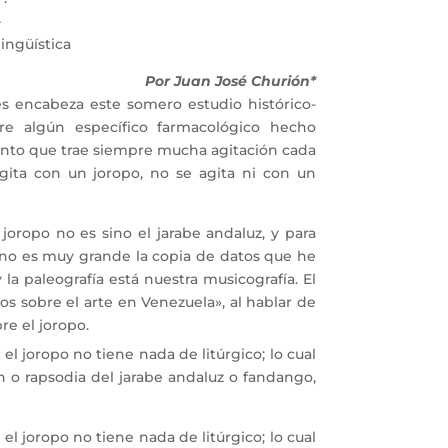
–
lingüística
Por Juan José Churión*
es encabeza este somero estudio histórico-
obre algún específico farmacológico hecho
nto que trae siempre mucha agitación cada
agita con un joropo, no se agita ni con un
opo no es sino el jarabe andaluz, y para
 no es muy grande la copia de datos que he
la paleografía está nuestra musicografía. El
s sobre el arte en Venezuela», al hablar de
re el joropo.
l joropo no tiene nada de litúrgico; lo cual
ón o rapsodia del jarabe andaluz o fandango,
l joropo no tiene nada de litúrgico; lo cual