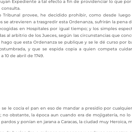
ruyan Expediente a tal efecto a fin de providenciar lo que por
 consulta.
to Tribunal provee, he decidido prohibir, como desde lueg
os se atrevieren a trasgredir esta Ordenanza, sufrirán la pena
recogidas en Hospitales por igual tiempo; y los simples esp
s al arbitrio de los Jueces, según las circunstancias que conc
 hago que esta Ordenanza se publique y se le dé curso por b
costumbrada, y que se espida copia a quien competa cuidar
a 10 de abril de 1749.
se le cocía el pan en eso de mandar a presidio por cualquier 
; no obstante, la época aun cuando era de mojigatería, no lo
pardos y ponían en jarana a Caracas, la ciudad muy Heroica, 