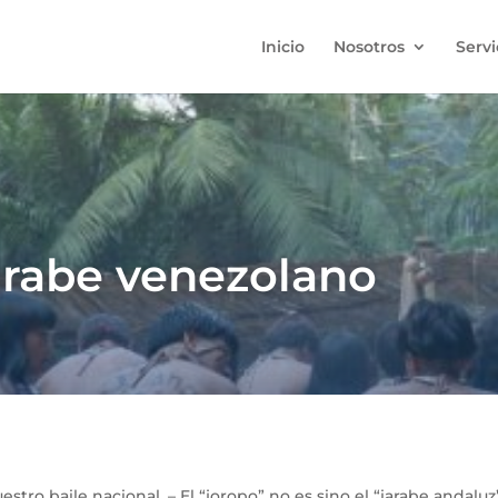
Inicio
Nosotros
Servi
jarabe venezolano
estro baile nacional. – El “joropo” no es sino el “jarabe andaluz”