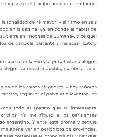
ón o rapsodia del jarabe andaluz o fandango,
 tonalidad de ré mayor, y el ritmo en seis
ropo en la página 164, en donde al hablar de
e su tierra en «Noches de Cumaná», dice que:
dos de bandola, discante y maracas”. Esto y
busca de la verdad; pero historia alegre,
a alegre de nuestro pueblo, no obstante el
abida en los saraos elegantes, y hay señores
 catarro, según es el polvo que levantan los
con todo el aparato que su interesante
riollos. Ya me figuro a los parisienses
o argentino. Y ante esta pronta y segura
, me apena ver en periódicos de provincias,
de esas cortapisas el joropo triunfa y hay que