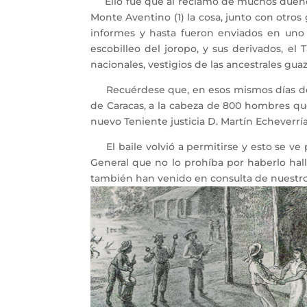
Ello fue que al reclamo de muchos dueños
Monte Aventino (1) la cosa, junto con otros
informes y hasta fueron enviados en uno 
escobilleo del joropo, y sus derivados, el
nacionales, vestigios de las ancestrales gua
Recuérdese que, en esos mismos días de la
de Caracas, a la cabeza de 800 hombres que
nuevo Teniente justicia D. Martín Echeverría
El baile volvió a permitirse y esto se ve p
General que no lo prohíba por haberlo hall
también han venido en consulta de nuestros