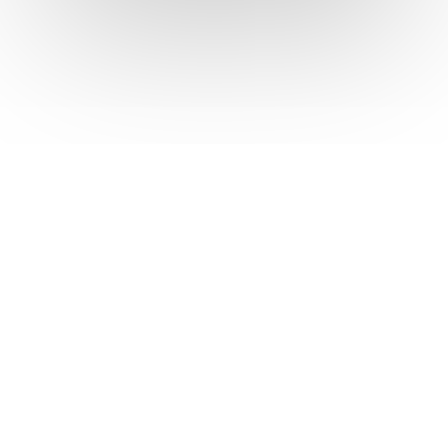
Revista Comercio, Enero –
Marzo de 1982
La edición está dedicada a la
gestión y capacitación del cuerpo
de Policía Metropolitana y al
proyecto de la Ley Reglamentaria
de la Libertad Económica y de la
Protección al Consumidor.
Leer
Ver todos