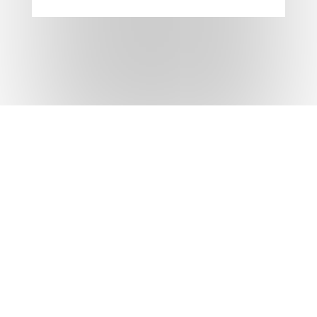
Boletín – Volumen 83
Progreso del Zulia. El petróleo.
Exploraciones y explotaciones. Su
influencia en el porvenir de la
nación
Leer