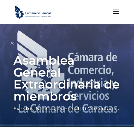
Asamblea
General
Extraordinaria de
miembros
Eventos
,
Noticias
,
Principal
|
0 Comentarios