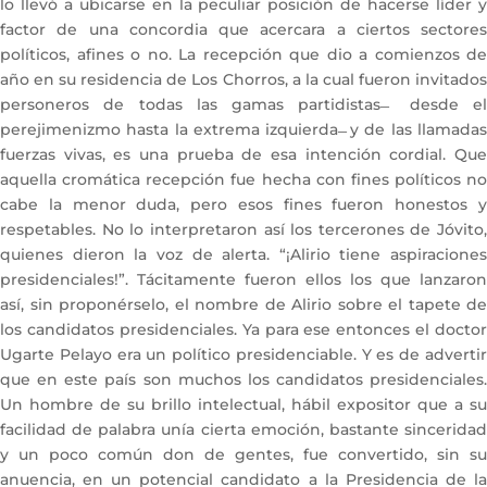
lo llevó a ubicarse en la peculiar posición de hacerse líder y
factor de una concordia que acercara a ciertos sectores
políticos, afines o no. La recepción que dio a comienzos de
año en su residencia de Los Chorros, a la cual fueron invitados
personeros de todas las gamas partidistas ̶ desde el
perejimenizmo hasta la extrema izquierda ̶ y de las llamadas
fuerzas vivas, es una prueba de esa intención cordial. Que
aquella cromática recepción fue hecha con fines políticos no
cabe la menor duda, pero esos fines fueron honestos y
respetables. No lo interpretaron así los tercerones de Jóvito,
quienes dieron la voz de alerta. “¡Alirio tiene aspiraciones
presidenciales!”. Tácitamente fueron ellos los que lanzaron
así, sin proponérselo, el nombre de Alirio sobre el tapete de
los candidatos presidenciales. Ya para ese entonces el doctor
Ugarte Pelayo era un político presidenciable. Y es de advertir
que en este país son muchos los candidatos presidenciales.
Un hombre de su brillo intelectual, hábil expositor que a su
facilidad de palabra unía cierta emoción, bastante sinceridad
y un poco común don de gentes, fue convertido, sin su
anuencia, en un potencial candidato a la Presidencia de la