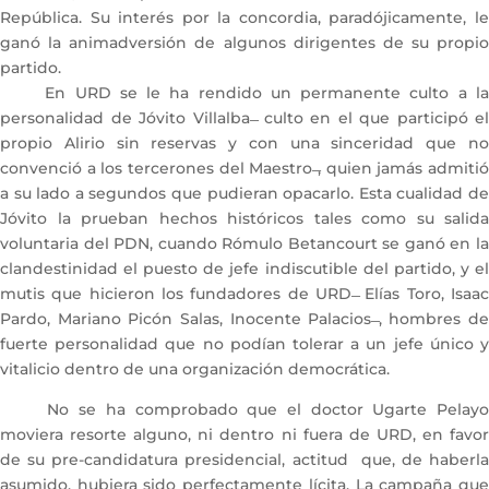
República. Su interés por la concordia, paradójicamente, le
ganó la animadversión de algunos dirigentes de su propio
partido.
En URD se le ha rendido un permanente culto a la
personalidad de Jóvito Villalba ̶ culto en el que participó el
propio Alirio sin reservas y con una sinceridad que no
convenció a los tercerones del Maestro ̶, quien jamás admitió
a su lado a segundos que pudieran opacarlo. Esta cualidad de
Jóvito la prueban hechos históricos tales como su salida
voluntaria del PDN, cuando Rómulo Betancourt se ganó en la
clandestinidad el puesto de jefe indiscutible del partido, y el
mutis que hicieron los fundadores de URD ̶ Elías Toro, Isaac
Pardo, Mariano Picón Salas, Inocente Palacios ̶, hombres de
fuerte personalidad que no podían tolerar a un jefe único y
vitalicio dentro de una organización democrática.
No se ha comprobado que el doctor Ugarte Pelayo
moviera resorte alguno, ni dentro ni fuera de URD, en favor
de su pre-candidatura presidencial, actitud que, de haberla
asumido, hubiera sido perfectamente lícita. La campaña que