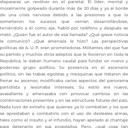
dispararse un revólver en el parietal. El líder, mental y
moralmente golpeado durante más de 20 días y ya al borde
de una crisis nerviosa debido a las presiones a que lo
sometieron los sucesos que venían desarrollándose,
teniéndolo a él como eje, habló por teléfono y después se
mató. ¿Quién fue el autor de esa llamada? ¿Qué grave noticia
le comunicó? ¿Qué amenaza le hizo? Las perspectivas
políticas de A. U. P. eran prometedoras. Militantes del que fue
su partido y muchos otros adeptos que le llovieron en toda la
República, le daban humano caudal para fundar un nuevo y
poderoso grupo político. Su presencia en el escenario
político, sin las trabas egoístas y mezquinas que trataron de
frenar su ascenso, modificaba varios aspectos del panorama
partidista y lesionaba intereses. Su estilo era nuevo,
avasallante y amenazaba con provocar cambios en las
combinaciones presentes y en las estructuras futuras del país.
Nada tuvo de extraño que quienes ya lo combatían y los que
se aprestaban a combatirlo con el uso de desleales armas,
tales como el insulto y el infundio, hayan apelado al chantaje
para detenerlo en sus propósitos. Pero, ¿qué cosa tan