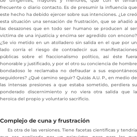
de dirigentes, mayores y menores, que con él tenían
frecuente o diario contacto. Es de presumir la influencia que
este hecho ha debido ejercer sobre sus intenciones. ¿Le creó
esta situación una sensación de frustración, que se añadió a
las desazones que en todo ser humano se producen al ser
víctima de una injusticia y encima ser agredido con encono?
¿Se vio metido en un atolladero sin salida en el que por un
lado corría el riesgo de contradecir sus manifestaciones
públicas sobre el fraccionalismo político, así éste fuera
honorable y justificado, y por el otro su conciencia de hombre
bondadoso le reclamaba no defraudar a sus espontáneos
seguidores? ¿Qué camino seguir? Quizás A.U. P., en medio de
las intensas presiones a que estaba sometido, perdiera su
ponderado discernimiento y no viera otra salida que la
heroica del propio y voluntario sacrificio.
Complejo de cuna
y frustración
Es otra de las versiones. Tiene facetas científicas y tendría
que ser explicada por un psiquiatra, pero para los que