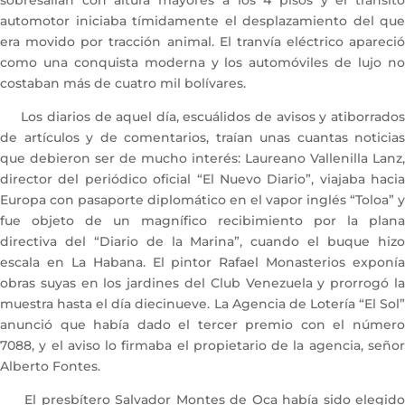
sobresalían con altura mayores a los 4 pisos y el tránsito
automotor iniciaba tímidamente el desplazamiento del que
era movido por tracción animal. El tranvía eléctrico apareció
como una conquista moderna y los automóviles de lujo no
costaban más de cuatro mil bolívares.
Los diarios de aquel día, escuálidos de avisos y atiborrados
de artículos y de comentarios, traían unas cuantas noticias
que debieron ser de mucho interés: Laureano Vallenilla Lanz,
director del periódico oficial “El Nuevo Diario”, viajaba hacia
Europa con pasaporte diplomático en el vapor inglés “Toloa” y
fue objeto de un magnífico recibimiento por la plana
directiva del “Diario de la Marina”, cuando el buque hizo
escala en La Habana. El pintor Rafael Monasterios exponía
obras suyas en los jardines del Club Venezuela y prorrogó la
muestra hasta el día diecinueve. La Agencia de Lotería “El Sol”
anunció que había dado el tercer premio con el número
7088, y el aviso lo firmaba el propietario de la agencia, señor
Alberto Fontes.
El presbítero Salvador Montes de Oca había sido elegido