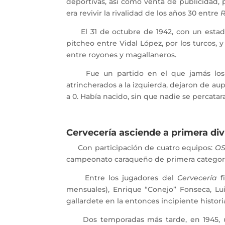
deportivas, así como venta de publicidad, 
era revivir la rivalidad de los años 30 entre
R
El 31 de octubre de 1942, con un estadio
pitcheo entre Vidal López, por los turcos, 
entre royones y magallaneros.
Fue un partido en el que jamás los 
atrincherados a la izquierda, dejaron de aupa
a 0. Había nacido, sin que nadie se percatara
Cervecería asciende a primera div
Con participación de cuatro equipos:
OS
campeonato caraqueño de primera categorí
Entre los jugadores del
Cervecería
f
mensuales), Enrique “Conejo” Fonseca, Lu
gallardete en la entonces incipiente histori
Dos temporadas más tarde, en 1945, últi