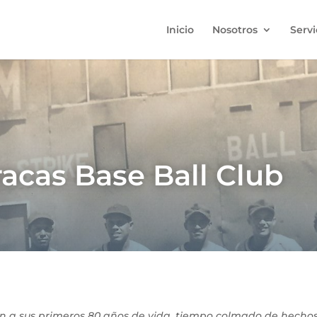
Inicio
Nosotros
Servi
racas Base Ball Club
an a sus primeros 80 años de vida, tiempo colmado de hechos 