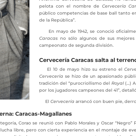
pelota con el nombre de
Cervecería Ca
público competencias de base ball tanto en
de la República”.
En mayo de 1942, se conoció oficialm
Caracas
no sólo algunos de sus mejores 
campeonato de segunda división.
Cervecería Caracas salta al terren
El 10 de mayo hizo su estreno el
Cerv
Cervecería
se hizo de un apasionado públic
tradición del “purocriollismo del
Royal
(…) A
por los jugadores campeones del 41”, detalló
El
Cervecería
arrancó con buen pie, derr
terna: Caracas-Magallanes
goría, Corao se reunió con Pablo Morales y Oscar “Negro” P
 lucha libre, pero con cierta experiencia en el montaje de eve