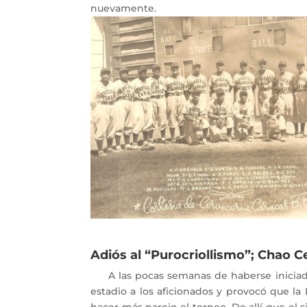
nuevamente.
Adiós al “Purocriollismo”; Ch
A las pocas semanas de haberse iniciado l
estadio a los aficionados y provocó que
la
hacer más parejo el torneo. De allí que el 