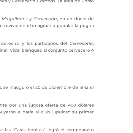
nes
y
Cervecería Caracas
. La idea de Corao
n
Magallanes
y
Cervecería
, en un duelo de
ro revivió en el imaginario popular la pugna
 derecha, y los partidarios del
Cervecería
,
 final, Vidal blanqueó al conjunto cervecero 4
s
, se inauguró el 20 de diciembre de 1942 el
nte
por una jugosa oferta de 400 dólares
uyeron a darle al club lupuloso su primer
 las “Caras bonitas” logró el campeonato