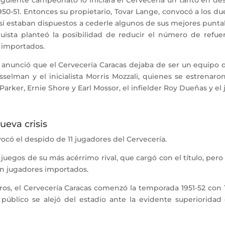
50-51. Entonces su propietario, Tovar Lange, convocó a los du
 si estaban dispuestos a cederle algunos de sus mejores puntal
sta planteó la posibilidad de reducir el número de refuer
er importados.
unció que el Cervecería Caracas dejaba de ser un equipo de “p
selman y el inicialista Morris Mozzali, quienes se estrenaron
 Parker, Ernie Shore
y Earl Mossor, el infielder Roy Dueñas y el
ueva crisis
có el despido de 11 jugadores del Cervecería.
 juegos de su más acérrimo rival, que cargó con el título, pe
on jugadores importados.
eros, el Cervecería Caracas comenzó la temporada 1951-52 con 
 público se alejó del estadio ante la evidente superioridad
s.