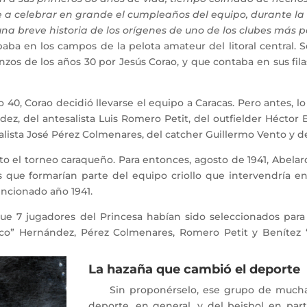
e a celebrar en grande el cumpleaños del equipo, durante la
a breve historia de los orígenes de uno de los clubes más p
 en los campos de la pelota amateur del litoral central. Se
zos de los años 30 por Jesús Corao, y que contaba en sus fil
, Corao decidió llevarse el equipo a Caracas. Pero antes, lo 
ez, del antesalista Luis Romero Petit, del outfielder Héctor
sta José Pérez Colmenares, del catcher Guillermo Vento y del 
 el torneo caraqueño. Para entonces, agosto de 1941, Abelard
 que formarían parte del equipo criollo que intervendría en
ncionado año 1941.
7 jugadores del Princesa habían sido seleccionados para 
ico” Hernández, Pérez Colmenares, Romero Petit y Benítez
La hazaña que cambió el deporte
Sin proponérselo, ese grupo de muchacho
deporte, en general, y del beisbol en part