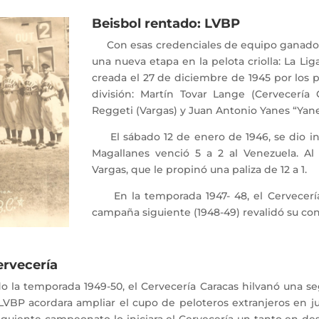
Beisbol rentado: LVBP
Con esas credenciales de equipo ganador, l
una nueva etapa en la pelota criolla: La Li
creada el 27 de diciembre de 1945 por los p
división: Martín Tovar Lange (Cervecería 
Reggeti (Vargas) y Juan Antonio Yanes “Yane
El sábado 12 de enero de 1946, se dio inic
Magallanes venció 5 a 2 al Venezuela. Al 
Vargas, que le propinó una paliza de 12 a 1.
En la temporada 1947- 48, el Cervecería 
campaña siguiente (1948-49) revalidó su c
ao Cervecería
a temporada 1949-50, el Cervecería Caracas hilvanó una segui
 LVBP acordara ampliar el cupo de peloteros extranjeros en ju
siguiente campeonato lo iniciara el Cervecería un tanto en de