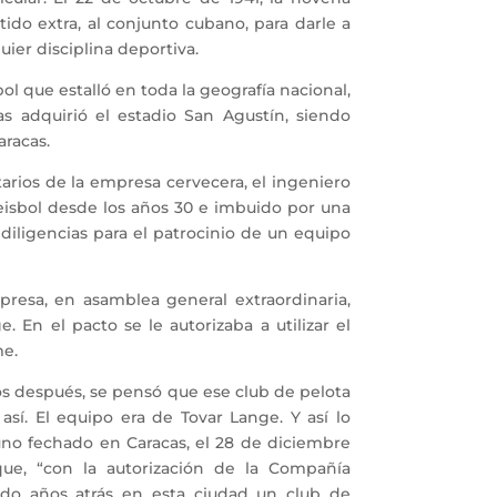
rtido extra, al conjunto cubano, para darle a
ier disciplina deportiva.
que estalló en toda la geografía nacional,
as adquirió el estadio San Agustín, siendo
aracas.
rios de la empresa cervecera, el ingeniero
eisbol desde los años 30 e imbuido por una
diligencias para el patrocinio de un equipo
resa, en asamblea general extraordinaria,
 En el pacto se le autorizaba a utilizar el
me.
después, se pensó que ese club de pelota
 así. El equipo era de Tovar Lange. Y así lo
uno fechado en Caracas, el 28 de diciembre
ue, “c
on la autorización de la Compañía
do años atrás en esta ciudad un club de