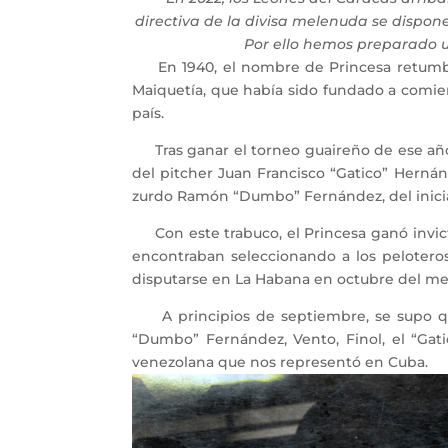
directiva de la divisa melenuda se dispon
Por ello hemos preparado un
En 1940, el nombre de Princesa retumbaba
Maiquetía, que había sido fundado a comien
país.
Tras ganar el torneo guaireño de ese año 40
del pitcher Juan Francisco “Gatico” Hernánd
zurdo Ramón “Dumbo” Fernández, del iniciali
Con este trabuco, el Princesa ganó invicto
encontraban seleccionando a los peloteros
disputarse en La Habana en octubre del me
A principios de septiembre, se supo que 
“Dumbo” Fernández, Vento, Finol, el “Gat
venezolana que nos representó en Cuba.