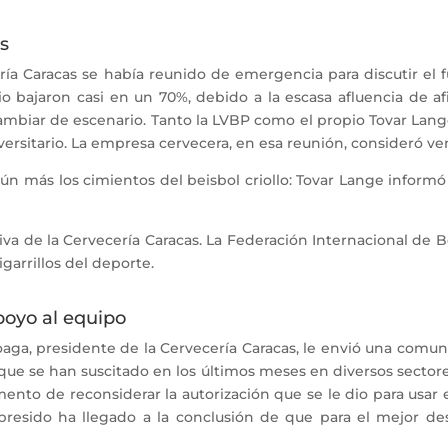
s
ía Caracas se había reunido de emergencia para discutir el f
o bajaron casi en un 70%, debido a la escasa afluencia de a
cambiar de escenario. Tanto la LVBP como el propio Tovar Lang
versitario. La empresa cervecera, en esa reunión, consideró ven
aún más los cimientos del beisbol criollo: Tovar Lange inform
tiva de la Cervecería Caracas. La Federación Internacional de
garrillos del deporte.
apoyo al equipo
ga, presidente de la Cervecería Caracas, le envió una comunic
s que se han suscitado en los últimos meses en diversos secto
omento de reconsiderar la autorización que se le dio para usar
 presido ha llegado a la conclusión de que para el mejor des