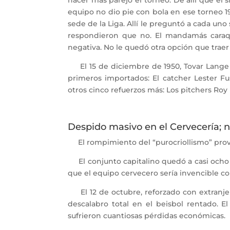
equipo no dio pie con bola en ese torneo 19
sede de la Liga. Allí le preguntó a cada uno
respondieron que no. El mandamás caraqui
negativa. No le quedó otra opción que tra
El 15 de diciembre de 1950, Tovar Lange an
primeros importados: El catcher Lester Fus
otros cinco refuerzos más: Los pitchers Roy
Despido masivo en el Cervecería; n
El rompimiento del “purocriollismo” provo
El conjunto capitalino quedó a casi ocho
que el equipo cervecero sería invencible c
El 12 de octubre, reforzado con extranj
descalabro total en el beisbol rentado. El
sufrieron cuantiosas pérdidas económica