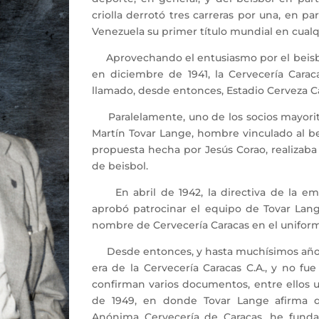
criolla derrotó tres carreras por una, en pa
Venezuela su primer título mundial en cualqu
Aprovechando el entusiasmo por el beisbol 
en diciembre de 1941, la Cervecería Carac
llamado, desde entonces, Estadio Cerveza C
Paralelamente, uno de los socios mayorita
Martín Tovar Lange, hombre vinculado al b
propuesta hecha por Jesús Corao, realizaba 
de beisbol.
En abril de 1942, la directiva de la emp
aprobó patrocinar el equipo de Tovar Lange.
nombre de Cervecería Caracas en el unifor
Desde entonces, y hasta muchísimos años 
era de la Cervecería Caracas C.A., y no fue
confirman varios documentos, entre ellos 
de 1949, en donde Tovar Lange afirma q
Anónima Cervecería de Caracas, he funda