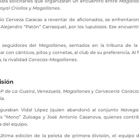
para solicitarles que organizaran un encuentro entre
Magalla
oyal Criollos
y
Magallanes
.
 Cerveza Caracas a reventar de aficionados, se enfrentaro
y Alejandro “Patón” Carrasquel, por los lupulosos. Ese encuent
seguidores del
Magallanes
, sentados en la tribuna de la
r con cánticos, pitos y cornetas, al club de su preferencia. Al
, la rivalidad
Caracas
–
Magallanes
.
isión
P de La Guaira
,
Venezuela
,
Magallanes
y
Cervecería Caraca
a.
iguraban Vidal López (quien abandonó al conjunto
Navega
is “Mono” Zuloaga y José Antonio Casanova, quienes contrib
a del equipo.
ma edición de la pelota de primera división, el equipo de