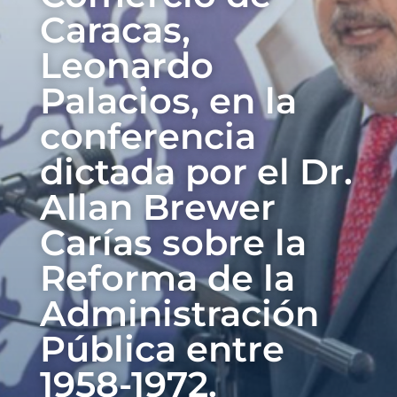
Caracas,
Leonardo
Palacios, en la
conferencia
dictada por el Dr.
Allan Brewer
Carías sobre la
Reforma de la
Administración
Pública entre
1958-1972.