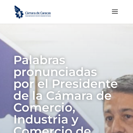
Palabras
pronunciadas
por el Presidente
de la Cámara de
Comercio,
Industria y
Comercio de