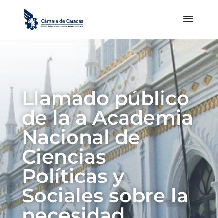
Llamado público
de la a Academia
Nacional de
Ciencias
Políticas y
Sociales sobre la
necesidad