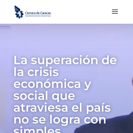
La superación de
la crisis
económica y
social que
atraviesa el país
no se logra con
simples